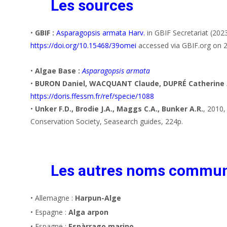
Les sources
•
GBIF :
Asparagopsis armata Harv.
in GBIF Secretariat (20
https://doi.org/10.15468/39omei
accessed via GBIF.org on 
•
Algae Base :
Asparagopsis armata
•
BURON Daniel, WACQUANT Claude, DUPRÉ Catherine
https://doris.ffessm.fr/ref/specie/1088
•
Unker F.D., Brodie J.A., Maggs C.A., Bunker A.R.
, 2010
Conservation Society, Seasearch guides, 224p.
Les autres noms commu
• Allemagne :
Harpun-Alge
• Espagne :
Alga arpon
• Espagne :
Espàrrago marino