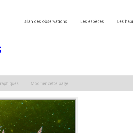
Skip
to
Bilan des observations
Les espèces
Les habi
content
s
raphiques
Modifier cette page