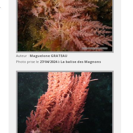
.
Auteur :
Maguelone GRATEAU
Photo prise le
27/04/2024
à
La balise des Magnons