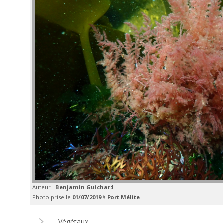
Auteur :
Benjamin Guichard
Photo prise le
01/07/2019
à
Port Mélite
Végétaux