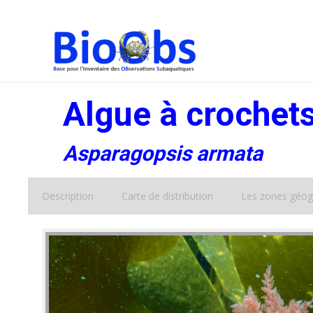
Algue à crochet
Asparagopsis armata
Description
Carte de distribution
Les zones géog