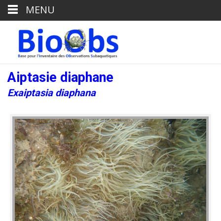
MENU
Aiptasie diaphane
Exaiptasia diaphana