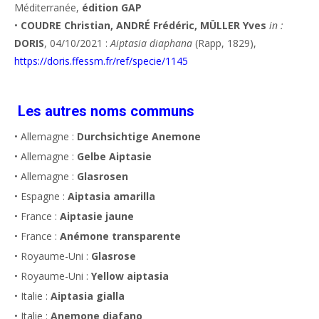
Méditerranée,
édition GAP
•
COUDRE Christian, ANDRÉ Frédéric, MÜLLER Yves
in :
DORIS
, 04/10/2021 :
Aiptasia diaphana
(Rapp, 1829),
https://doris.ffessm.fr/ref/specie/1145
Les autres noms communs
• Allemagne :
Durchsichtige Anemone
• Allemagne :
Gelbe Aiptasie
• Allemagne :
Glasrosen
• Espagne :
Aiptasia amarilla
• France :
Aiptasie jaune
• France :
Anémone transparente
• Royaume-Uni :
Glasrose
• Royaume-Uni :
Yellow aiptasia
• Italie :
Aiptasia gialla
• Italie :
Anemone diafano