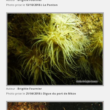
Photo prise le
13/10/2018
à
Le Ponton
Auteur :
Brigitte Fournier
Photo prise le
21/04/2018
à
Digue du port de Mèze