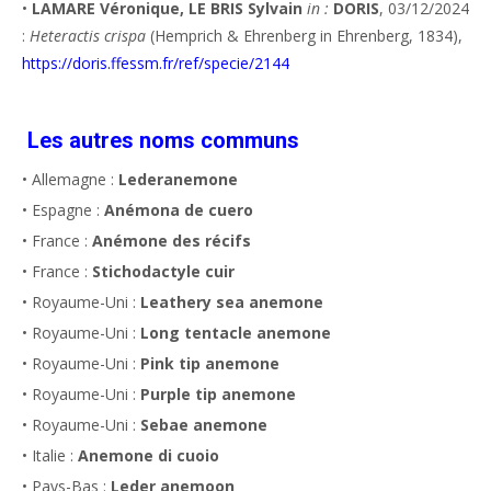
•
LAMARE Véronique, LE BRIS Sylvain
in :
DORIS
, 03/12/2024
:
Heteractis crispa
(Hemprich & Ehrenberg in Ehrenberg, 1834),
https://doris.ffessm.fr/ref/specie/2144
Les autres noms communs
• Allemagne :
Lederanemone
• Espagne :
Anémona de cuero
• France :
Anémone des récifs
• France :
Stichodactyle cuir
• Royaume-Uni :
Leathery sea anemone
• Royaume-Uni :
Long tentacle anemone
• Royaume-Uni :
Pink tip anemone
• Royaume-Uni :
Purple tip anemone
• Royaume-Uni :
Sebae anemone
• Italie :
Anemone di cuoio
• Pays-Bas :
Leder anemoon