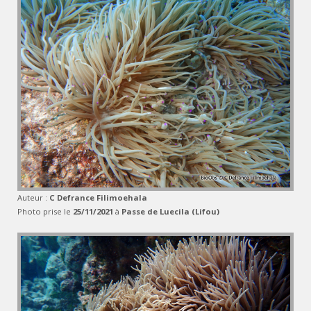
Auteur :
C Defrance Filimoehala
Photo prise le
25/11/2021
à
Passe de Luecila (Lifou)