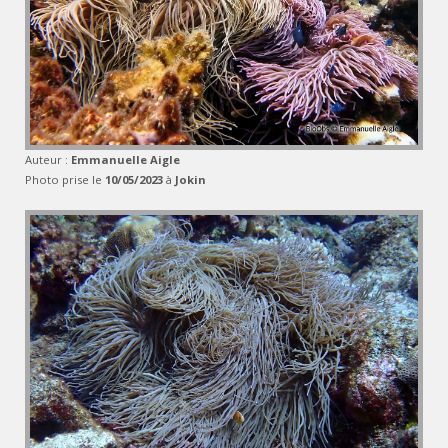
Auteur :
Emmanuelle Aigle
Photo prise le
10/05/2023
à
Jokin