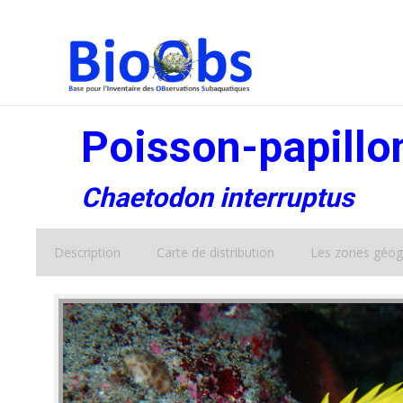
Poisson-papillon
Chaetodon interruptus
Description
Carte de distribution
Les zones géog