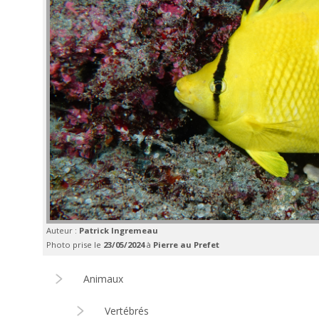
Auteur :
Patrick Ingremeau
Photo prise le
23/05/2024
à
Pierre au Prefet
Animaux
Vertébrés