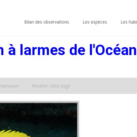
Skip
to
Bilan des observations
Les espèces
Les habi
content
 à larmes de l'Océan
raphiques
Modifier cette page