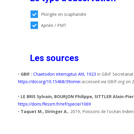
Plongée en scaphandre
Apnée / PMT
Les sources
•
GBIF :
Chaetodon interruptus Ahl, 1923
in GBIF Secretaria
https://doi.org/10.15468/39omei
accessed via GBIF.org on 
•
LE BRIS Sylvain, BOURJON Philippe, SITTLER Alain-Pier
https://doris.ffessm.fr/ref/specie/1069
•
Taquet M., Diringer A.
, 2019, Poissons de l'océan Indie