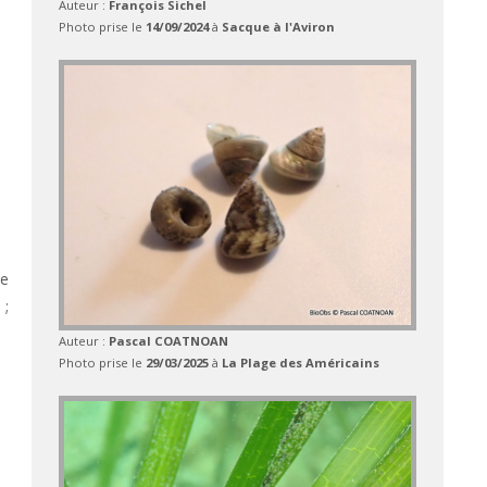
Auteur :
François Sichel
Photo prise le
14/09/2024
à
Sacque à l'Aviron
he
 ;
Auteur :
Pascal COATNOAN
Photo prise le
29/03/2025
à
La Plage des Américains