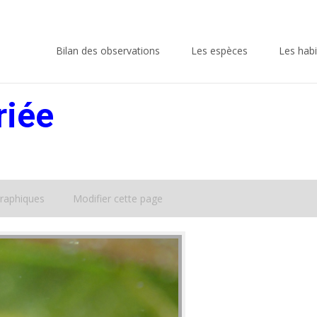
Skip
to
Bilan des observations
Les espèces
Les habi
content
riée
raphiques
Modifier cette page