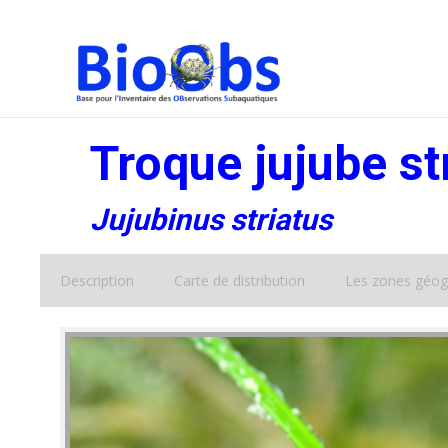
Troque jujube st
Jujubinus striatus
Description
Carte de distribution
Les zones géog