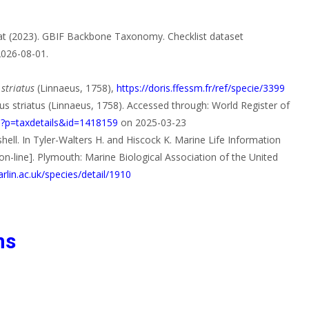
at (2023). GBIF Backbone Taxonomy. Checklist dataset
2026-08-01.
 striatus
(Linnaeus, 1758),
https://doris.ffessm.fr/ref/specie/3399
us striatus (Linnaeus, 1758). Accessed through: World Register of
p?p=taxdetails&id=1418159
on 2025-03-23
shell. In Tyler-Walters H. and Hiscock K. Marine Life Information
on-line]. Plymouth: Marine Biological Association of the United
rlin.ac.uk/species/detail/1910
ns