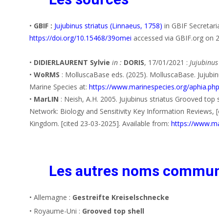
•
GBIF :
Jujubinus striatus (Linnaeus, 1758)
in GBIF Secretari
https://doi.org/10.15468/39omei
accessed via GBIF.org on 
•
DIDIERLAURENT Sylvie
in :
DORIS
, 17/01/2021 :
Jujubinus
•
WoRMS
: MolluscaBase eds. (2025). MolluscaBase. Jujubin
Marine Species at:
https://www.marinespecies.org/aphia.ph
•
MarLIN
: Neish, A.H. 2005. Jujubinus striatus Grooved top 
Network: Biology and Sensitivity Key Information Reviews, [
Kingdom. [cited 23-03-2025]. Available from:
https://www.ma
Les autres noms commu
• Allemagne :
Gestreifte Kreiselschnecke
• Royaume-Uni :
Grooved top shell