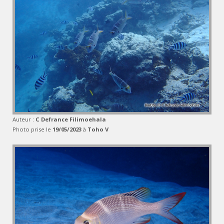
Auteur :
C Defrance Filimoehala
Photo prise le
19/05/2023
à
Toho V