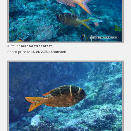
Auteur :
bernadette forest
Photo prise le
15/01/2023
à
Ukurueli