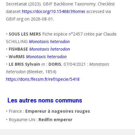
Secretariat (2023). GBIF Backbone Taxonomy. Checklist
dataset
https://doi.org/10.15468/39omei
accessed via
GBIF.org on 2026-08-01.
•
SOUS LES MERS
Fiche espèce n°2457 créée par Claude
SCHILLING
Monotaxis heterodon
•
FISHBASE
Monotaxis heterodon
•
WoRMS
Monotaxis heterodon
•
LE BRIS Sylvain
in :
DORIS
, 07/04/2021 :
Monotaxis
heterodon
(Bleeker, 1854)
https://doris.ffessm.fr/ref/specie/5418
Les autres noms communs
• France :
Empereur à nageoires rouges
• Royaume-Uni :
Redfin emperor