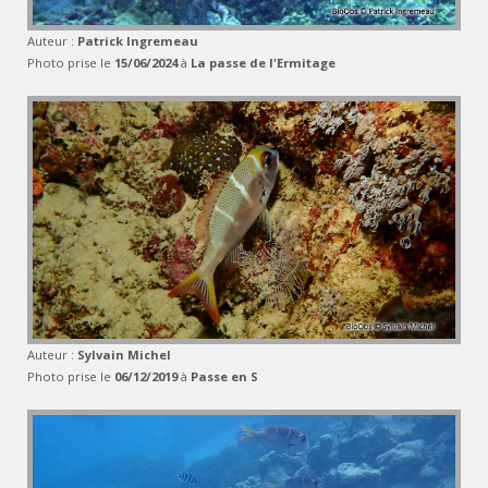
Auteur :
Patrick Ingremeau
Photo prise le
15/06/2024
à
La passe de l'Ermitage
Auteur :
Sylvain Michel
Photo prise le
06/12/2019
à
Passe en S