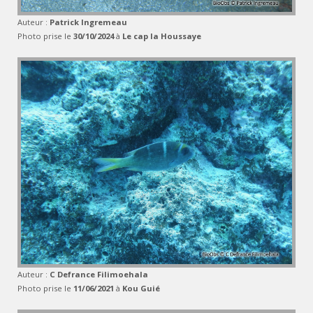
Auteur :
Patrick Ingremeau
Photo prise le
30/10/2024
à
Le cap la Houssaye
Auteur :
C Defrance Filimoehala
Photo prise le
11/06/2021
à
Kou Guié