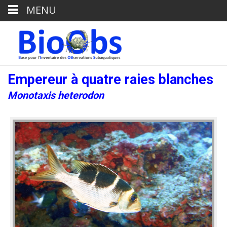
MENU
Empereur à quatre raies blanches
Monotaxis heterodon