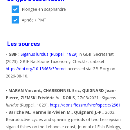
Plongée en scaphandre
Apnée / PMT
Les sources
•
GBIF :
Siganus luridus (Rüppell, 1829)
in GBIF Secretariat
(2023). GBIF Backbone Taxonomy. Checklist dataset
https://doi.org/10.15468/39omei
accessed via GBIF.org on
2026-08-10.
•
MARAN Vincent, CHARBONNEL Eric, QUIGNARD Jean-
Pierre, ZIEMSKI Frédéric
in :
DORIS
, 27/03/2021 :
Siganus
luridus
(Rüppell, 1829),
https://doris.ffessm.fr/ref/specie/2561
•
Bariche M., Harmelin-Vivien M., Quignard J.-P.
, 2003,
Reproductive cycles and spawning periods of two Lessepsian
siganid fishes on the Lebanese coast, Journal of Fish Biology,