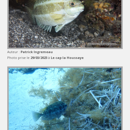
Auteur :
Patrick Ingremeau
Photo prise le
29/03/2023
à
Le cap la Houssaye