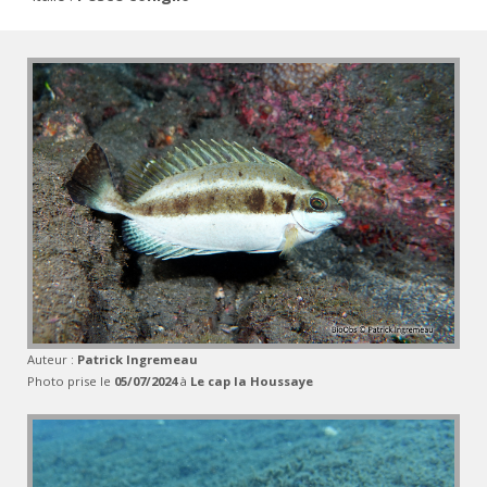
Auteur :
Patrick Ingremeau
Photo prise le
05/07/2024
à
Le cap la Houssaye