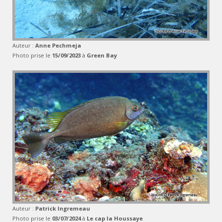
Auteur :
Anne Pechmeja
Photo prise le
15/09/2023
à
Green Bay
Auteur :
Patrick Ingremeau
Photo prise le
03/07/2024
à
Le cap la Houssaye