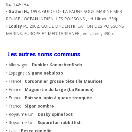
62, 129-142
•
Göthel H.
, 1998, GUIDE DE LA FAUNE SOUS-MARINE MER
ROUGE - OCEAN INDIEN, LES POISSONS , ed. Ulmer, 336p.
•
Louisy P.
, 2002, GUIDE D?IDENTIFICATION DES POISSONS
MARINS, EUROPE ET MÉDITERRANÉE , ed. Ulmer, 430p.
Les autres noms communs
• Allemagne :
Dunkler Kaninchenfisch
• Espagne :
Sigano nebuloso
• France :
Cordonnier grosse tête (île Maurice)
• France :
Maguertie du large (La Réunion)
• France :
Poisson lapin à queue tronquée
• France :
Sigan sombre
• Royaume-Uni :
Dusky spinefoot
• Royaume-Uni :
Squaretail rabbitfish
• Italie :
Pesce coniglio