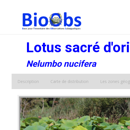
Lotus sacré d'or
Nelumbo nucifera
Description
Carte de distribution
Les zones géog