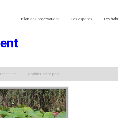
Skip
to
Bilan des observations
Les espèces
Les habi
content
ient
raphiques
Modifier cette page