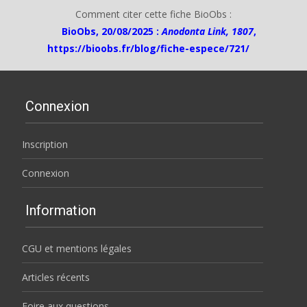
Comment citer cette fiche BioObs :
BioObs, 20/08/2025 :
Anodonta Link, 1807
,
https://bioobs.fr/blog/fiche-espece/721/
Connexion
Inscription
Connexion
Information
CGU et mentions légales
Articles récents
Foire aux questions