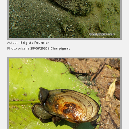
Auteur :
Brigitte Fournier
Photo prise le
28/06/2020
à
Charpignat