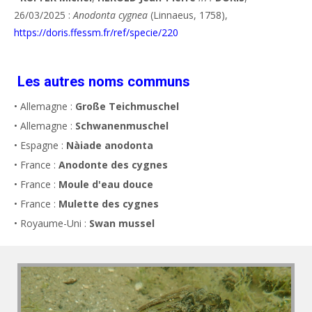
26/03/2025 :
Anodonta cygnea
(Linnaeus, 1758),
https://doris.ffessm.fr/ref/specie/220
Les autres noms communs
• Allemagne :
Große Teichmuschel
• Allemagne :
Schwanenmuschel
• Espagne :
Nàiade anodonta
• France :
Anodonte des cygnes
• France :
Moule d'eau douce
• France :
Mulette des cygnes
• Royaume-Uni :
Swan mussel