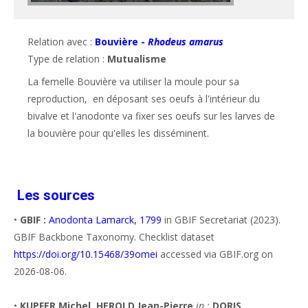
Relation avec :
Bouvière -
Rhodeus amarus
Type de relation :
Mutualisme
La femelle Bouvière va utiliser la moule pour sa 
reproduction,  en déposant ses oeufs à l'intérieur du 
bivalve et l'anodonte va fixer ses oeufs sur les larves de 
la bouvière pour qu'elles les disséminent.
Les sources
•
GBIF :
Anodonta Lamarck, 1799
in GBIF Secretariat (2023).
GBIF Backbone Taxonomy. Checklist dataset
https://doi.org/10.15468/39omei
accessed via GBIF.org on
2026-08-06.
•
KUPFER Michel
,
HEROLD Jean-Pierre
in :
DORIS
,