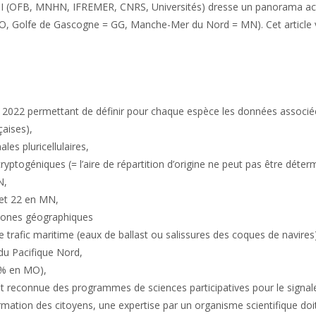
NI (OFB, MNHN, IFREMER, CNRS, Universités) dresse un panorama actual
MO, Golfe de Gascogne = GG, Manche-Mer du Nord = MN). Cet article vi
2022 permettant de définir pour chaque espèce les données associées
çaises),
les pluricellulaires,
ptogéniques (= l’aire de répartition d’origine ne peut pas être déter
N,
et 22 en MN,
 zones géographiques
 trafic maritime (eaux de ballast ou salissures des coques de navires)
u Pacifique Nord,
0% en MO),
 et reconnue des programmes de sciences participatives pour le signa
ormation des citoyens, une expertise par un organisme scientifique doi