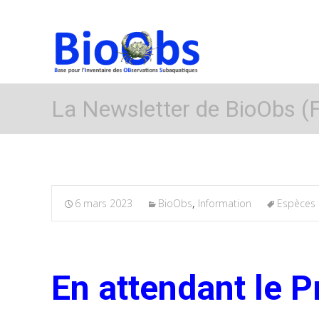
La Newsletter de BioObs (F
6 mars 2023
BioObs
,
Information
Espèces 
En attendant le 