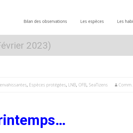
Skip
to
Bilan des observations
Les espèces
Les habi
content
évrier 2023)
envahissantes
,
Espèces protégées
,
LNB
,
OFB
,
SeaTizens
Comm.
Printemps…