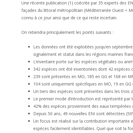
Une récente publication (1) coécrite par 35 experts des E
façades du littoral métropolitain (Méditerranée Ouest = 
connu à ce jour ainsi que de ce qui reste incertain.
On retiendra principalement les points suivants :
Les données ont été exploitées jusqu’en septembre 
signalement et statut dans les régions marines fran
L’inventaire porte sur les espèces végétales ou anima
342 espèces ont été inventoriées dont 42 espèces cry
239 sont présentes en MO, 185 en GG et 168 en M
104 sont uniquement spécifiques en MO, 19 en GG 
Un tiers des espèces sont présentes dans les trois
Le premier mode d’introduction est représenté par le
42% des espèces proviennent des eaux tempérées d
Depuis 50 ans, 49 nouvelles ENI sont détectées (5
Un focus est réalisé sur la contribution importante
espèces facilement identifiables. Quel que soit la f