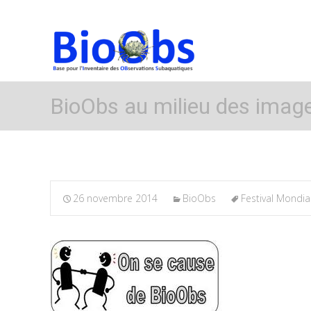
BioObs au milieu des imag
26 novembre 2014
BioObs
Festival Mondia