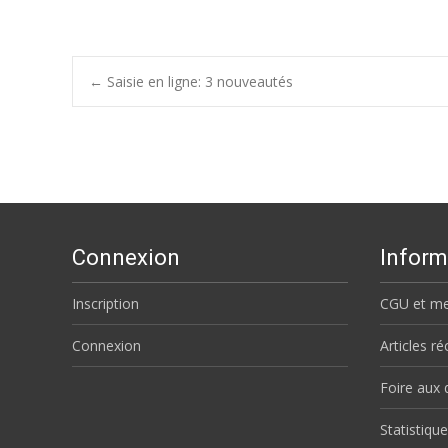
Post
←
Saisie en ligne: 3 nouveautés
navigation
Connexion
Inform
Inscription
CGU et me
Connexion
Articles r
Foire aux 
Statistique