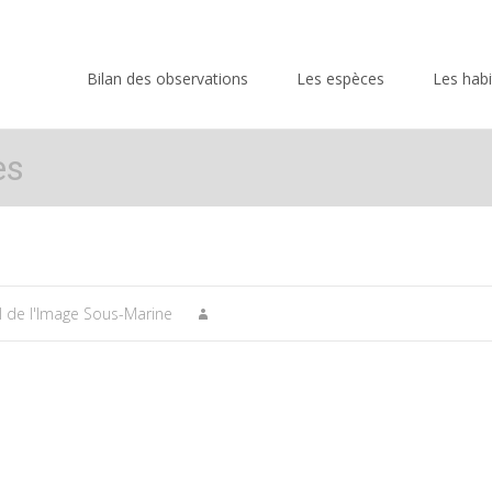
Skip
to
Bilan des observations
Les espèces
Les habi
content
es
l de l'Image Sous-Marine