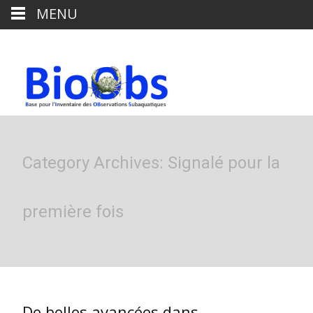
MENU
Category Archives: Signalé pour la
première fois
De belles avancées dans