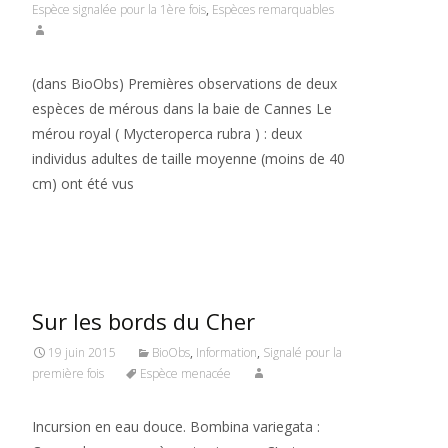
Espèce signalée pour la 1ère fois
,
Espèces remarquables
(dans BioObs) Premières observations de deux
espèces de mérous dans la baie de Cannes Le
mérou royal ( Mycteroperca rubra ) : deux
individus adultes de taille moyenne (moins de 40
cm) ont été vus
Read More…
Sur les bords du Cher
19 juin 2015
BioObs
,
Information
,
Signalé pour la
première fois
Espèce menacée
Incursion en eau douce. Bombina variegata :