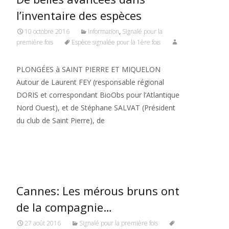
l’inventaire des espèces
10 octobre 2016
Information
,
Signalé pour la
première fois
Espèce signalée pour la 1ère fois
PLONGÉES à SAINT PIERRE ET MIQUELON
Autour de Laurent FEY (responsable régional
DORIS et correspondant BioObs pour l’Atlantique
Nord Ouest), et de Stéphane SALVAT (Président
du club de Saint Pierre), de
Read More…
Cannes: Les mérous bruns ont
de la compagnie…
27 août 2016
Signalé pour la première fois