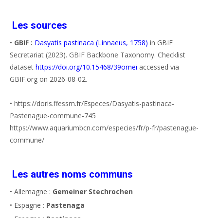
Les sources
•
GBIF :
Dasyatis pastinaca (Linnaeus, 1758)
in GBIF
Secretariat (2023). GBIF Backbone Taxonomy. Checklist
dataset
https://doi.org/10.15468/39omei
accessed via
GBIF.org on 2026-08-02.
• https://doris.ffessm.fr/Especes/Dasyatis-pastinaca-
Pastenague-commune-745
https://www.aquariumbcn.com/especies/fr/p-fr/pastenague-
commune/
Les autres noms communs
• Allemagne :
Gemeiner Stechrochen
• Espagne :
Pastenaga