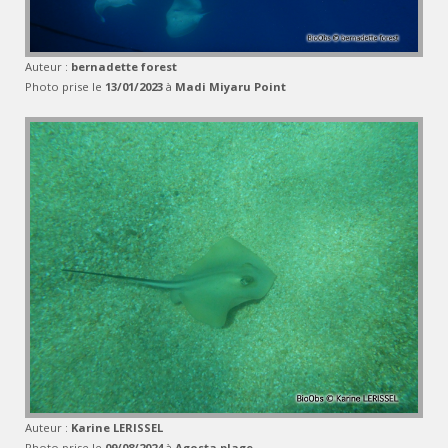
Auteur :
bernadette forest
Photo prise le
13/01/2023
à
Madi Miyaru Point
Auteur :
Karine LERISSEL
Photo prise le
09/08/2024
à
Agosta plage