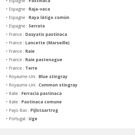
• Espagne :
Pastinaca
• Espagne :
Raja-vaca
• Espagne :
Raya látigo común
• Espagne :
Serrata
• France :
Dasyatis pastinaca
• France :
Lancette (Marseille)
• France :
Raie
• France :
Raie pastenague
• France :
Terre
• Royaume-Uni :
Blue stingray
• Royaume-Uni :
Common stingray
• Italie :
Ferracia pastinaca
• Italie :
Pastinaca comune
• Pays-Bas :
Pijlstaartrog
• Portugal :
Uge