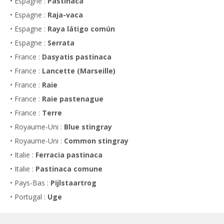
• Espagne :
Pastinaca
• Espagne :
Raja-vaca
• Espagne :
Raya látigo común
• Espagne :
Serrata
• France :
Dasyatis pastinaca
• France :
Lancette (Marseille)
• France :
Raie
• France :
Raie pastenague
• France :
Terre
• Royaume-Uni :
Blue stingray
• Royaume-Uni :
Common stingray
• Italie :
Ferracia pastinaca
• Italie :
Pastinaca comune
• Pays-Bas :
Pijlstaartrog
• Portugal :
Uge