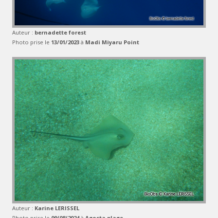
Auteur :
bernadette forest
Photo prise le
13/01/2023
à
Madi Miyaru Point
Auteur :
Karine LERISSEL
Photo prise le
09/08/2024
à
Agosta plage