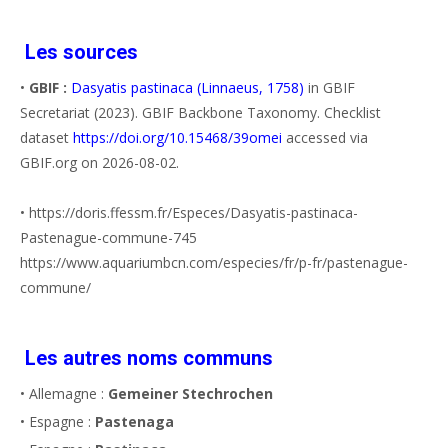
Les sources
•
GBIF :
Dasyatis pastinaca (Linnaeus, 1758)
in GBIF
Secretariat (2023). GBIF Backbone Taxonomy. Checklist
dataset
https://doi.org/10.15468/39omei
accessed via
GBIF.org on 2026-08-02.
• https://doris.ffessm.fr/Especes/Dasyatis-pastinaca-
Pastenague-commune-745
https://www.aquariumbcn.com/especies/fr/p-fr/pastenague-
commune/
Les autres noms communs
• Allemagne :
Gemeiner Stechrochen
• Espagne :
Pastenaga