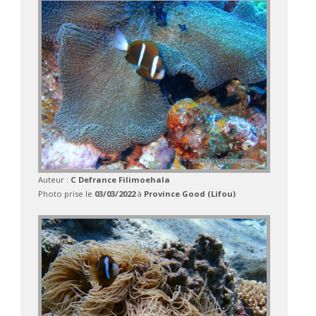
Auteur :
C Defrance Filimoehala
Photo prise le
03/03/2022
à
Province Good (Lifou)