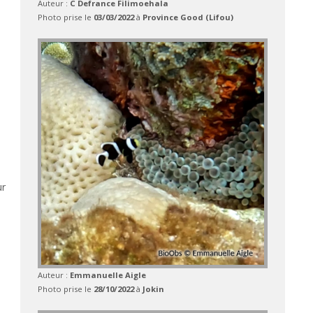
Auteur :
C Defrance Filimoehala
Photo prise le
03/03/2022
à
Province Good (Lifou)
ur
Auteur :
Emmanuelle Aigle
Photo prise le
28/10/2022
à
Jokin