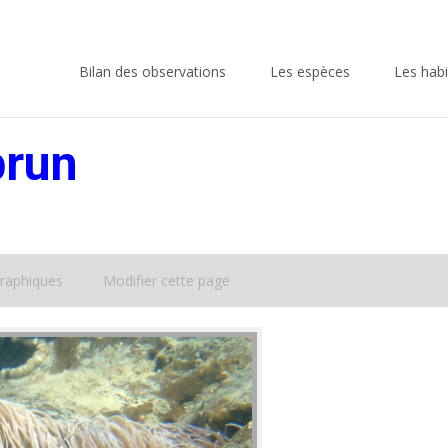
Skip
to
Bilan des observations
Les espèces
Les habi
content
brun
raphiques
Modifier cette page