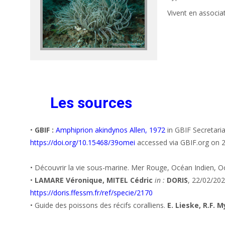
Vivent en associa
Les sources
•
GBIF :
Amphiprion akindynos Allen, 1972
in GBIF Secretari
https://doi.org/10.15468/39omei
accessed via GBIF.org on 
• Découvrir la vie sous-marine. Mer Rouge, Océan Indien, O
•
LAMARE Véronique, MITEL Cédric
in :
DORIS
, 22/02/202
https://doris.ffessm.fr/ref/specie/2170
• Guide des poissons des récifs coralliens.
E. Lieske, R.F. 