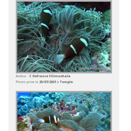
Auteur :
C Defrance Filimoehala
Photo prise le
25/07/2021
à
Temple