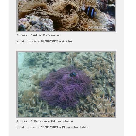
Auteur :
Cédric Defrance
Photo prise le
05/09/2024
à
Arche
Auteur :
C Defrance Filimoehala
Photo prise le
13/05/2021
à
Phare Amédée