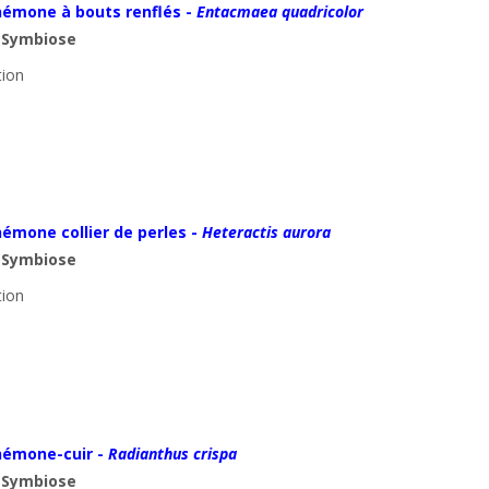
émone à bouts renflés -
Entacmaea quadricolor
:
Symbiose
tion 
émone collier de perles -
Heteractis aurora
:
Symbiose
tion 
némone-cuir -
Radianthus crispa
:
Symbiose