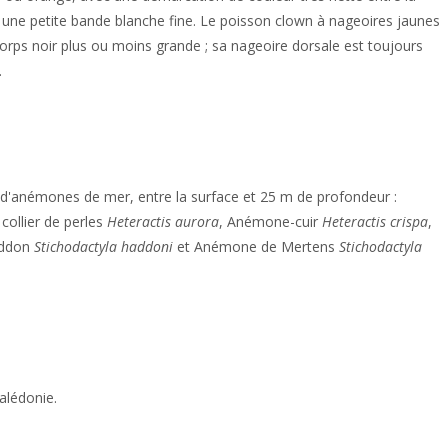
a une petite bande blanche fine. Le poisson clown à nageoires jaunes
orps noir plus ou moins grande ; sa nageoire dorsale est toujours
.
s d'anémones de mer, entre la surface et 25 m de profondeur :
collier de perles
Heteractis aurora
, Anémone-cuir
Heteractis crispa
,
addon
Stichodactyla haddoni
et Anémone de Mertens
Stichodactyla
alédonie.