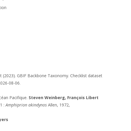
tion 
at (2023). GBIF Backbone Taxonomy. Checklist dataset
2026-08-06.
céan Pacifique.
Steven Weinberg, François Libert
1 :
Amphiprion akindynos
Allen, 1972,
Myers