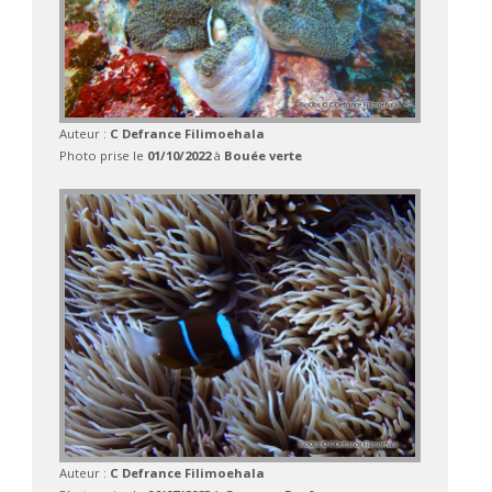
Auteur :
C Defrance Filimoehala
Photo prise le
01/10/2022
à
Bouée verte
Auteur :
C Defrance Filimoehala