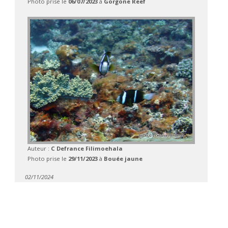
Photo prise le
06/07/2023
à
Gorgone Reef
Auteur :
C Defrance Filimoehala
Photo prise le
29/11/2023
à
Bouée jaune
02/11/2024