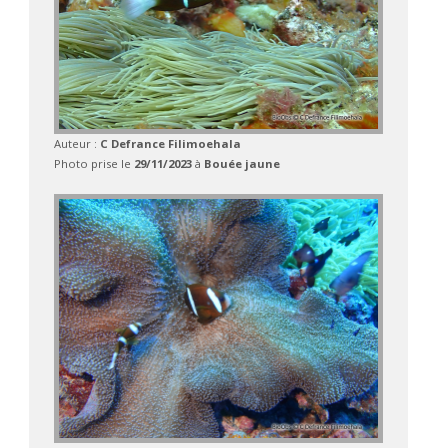
Auteur :
C Defrance Filimoehala
Photo prise le
29/11/2023
à
Bouée jaune