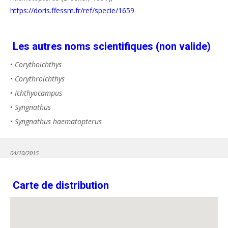
https://doris.ffessm.fr/ref/specie/1659
Les autres noms scientifiques (non valide)
•
Corythoichthys
•
Corythroichthys
•
Ichthyocampus
•
Syngnathus
•
Syngnathus haematopterus
04/10/2015
Carte de distribution