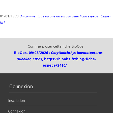
01/01/1970
Un commentaire ou une erreur sur cette fiche espèce : Cliquer
ici !
Comment citer cette fiche BioObs :
BioObs, 09/08/2026 :
Corythoichthys haematopterus
(Bleeker, 1851)
,
https://bioobs.fr/blog/fiche-
espece/2416/
Connexion
Inscription
Connexion