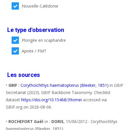
Nouvelle-Calédonie
Le type d'observation
Plongée en scaphandre
Apnée / PMT
Les sources
•
GBIF :
Corythoichthys haematopterus (Bleeker, 1851)
in GBIF
Secretariat (2023). GBIF Backbone Taxonomy. Checklist
dataset
https://doi.org/10.15468/39omei
accessed via
GBIF.org on 2026-08-06.
•
ROCHEFORT Gaël
in :
DORIS
, 15/06/2012 :
Corythoichthys
haematopterus
(Bleeker, 1851),