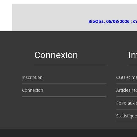
BioObs, 06/08/2026 :
C
Connexion
I
Inscription
CGU et me
Connexion
Articles r
Foire aux 
Statistique