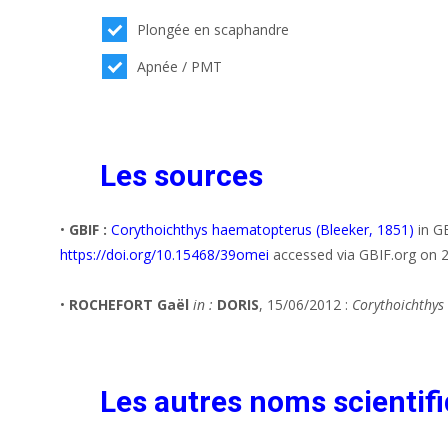
Plongée en scaphandre
Apnée / PMT
Les sources
•
GBIF :
Corythoichthys haematopterus (Bleeker, 1851)
in GB
https://doi.org/10.15468/39omei
accessed via GBIF.org on 
•
ROCHEFORT Gaël
in :
DORIS
, 15/06/2012 :
Corythoichthys
Les autres noms scientifi