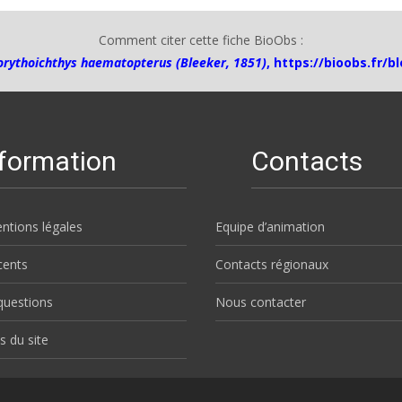
Comment citer cette fiche BioObs :
orythoichthys haematopterus (Bleeker, 1851)
,
https://bioobs.fr/b
nformation
Contacts
ntions légales
Equipe d’animation
écents
Contacts régionaux
questions
Nous contacter
s du site