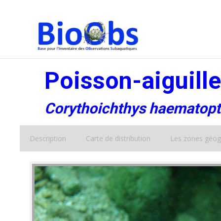
Poisson-aiguille
Corythoichthys haematopt
Description
Carte de distribution
Les zones géog