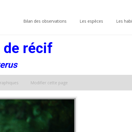
Skip
to
Bilan des observations
Les espèces
Les habi
content
 de récif
erus
raphiques
Modifier cette page