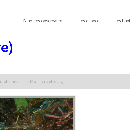
Skip
to
Bilan des observations
Les espèces
Les habi
content
e)
raphiques
Modifier cette page