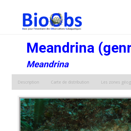
Meandrina (genr
Meandrina
Description
Carte de distribution
Les zones géog