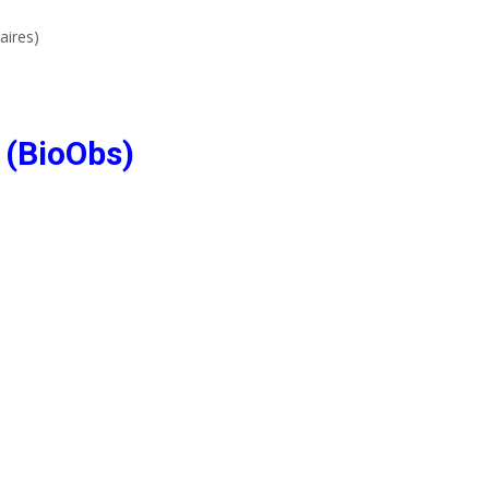
aires)
 (BioObs)