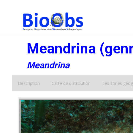
Meandrina (genr
Meandrina
Description
Carte de distribution
Les zones géog