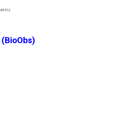
aires)
 (BioObs)