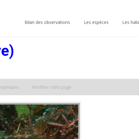
Skip
to
Bilan des observations
Les espèces
Les habi
content
e)
raphiques
Modifier cette page