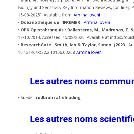
Biology and Sensitivity Key Information Reviews, [on-line]. 
15-08-2025]. Available from:
Armina loveni
•
Océanothèque de l'IFREMER :
Armina loveni
•
OPK Opistobranquis : Ballesteros, M., Madrenas, E. &
18/10/2014. Accessed: 15/08/2025. Available at (https://op
•
ResearchGate : Smith, Ian & Taylor, Simon. (2023
. Ar
10.13140/RG.2.2.10156.03208
Armina loveni
Les autres noms commu
• Suède :
rödbrun räffelnuding
Les autres noms scientifi