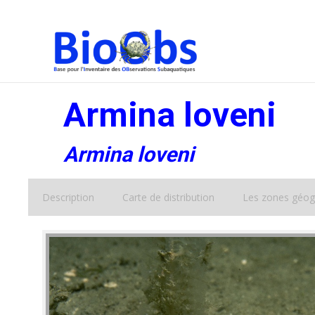
Armina loveni
Armina loveni
Description
Carte de distribution
Les zones géog