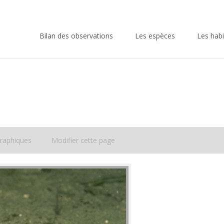
Skip
to
Bilan des observations
Les espèces
Les habi
content
raphiques
Modifier cette page