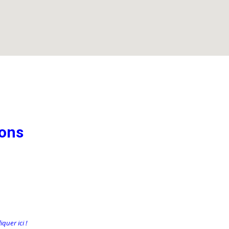
ions
quer ici !