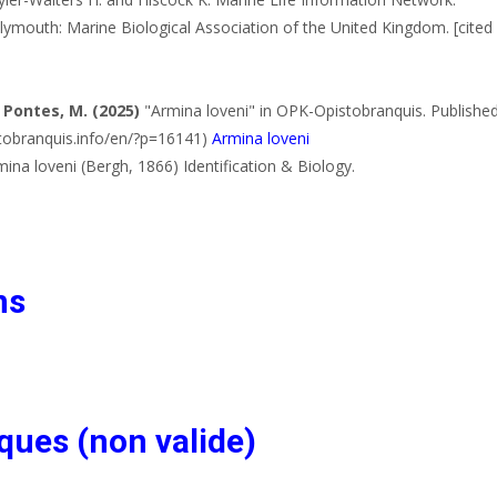
Plymouth: Marine Biological Association of the United Kingdom. [cited
 Pontes, M. (2025)
"Armina loveni" in OPK-Opistobranquis. Published
istobranquis.info/en/?p=16141)
Armina loveni
mina loveni (Bergh, 1866) Identification & Biology.
ns
ques (non valide)