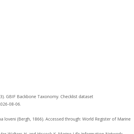
23). GBIF Backbone Taxonomy. Checklist dataset
2026-08-06.
na loveni (Bergh, 1866). Accessed through: World Register of Marine
Tyler-Walters H. and Hiscock K. Marine Life Information Network: