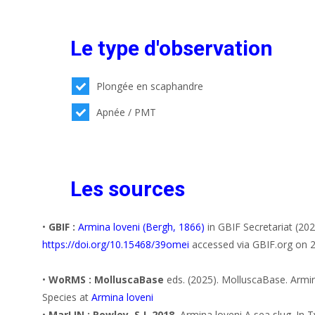
Le type d'observation
Plongée en scaphandre
Apnée / PMT
Les sources
•
GBIF :
Armina loveni (Bergh, 1866)
in GBIF Secretariat (20
https://doi.org/10.15468/39omei
accessed via GBIF.org on 
•
WoRMS : MolluscaBase
eds. (2025). MolluscaBase. Armi
Species at
Armina loveni
•
MarLIN : Rowley, S.J. 2018.
Armina loveni A sea slug. In 