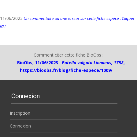
11/06/2023
Un commentaire ou une erreur sur cette fiche espèce : Cliquer
ici !
Comment citer cette fiche BioObs :
BioObs, 11/06/2023 :
Patella vulgata Linnaeus, 1758
,
https://bioobs.fr/blog/fiche-espece/1009/
Connexion
Inscription
Connexion