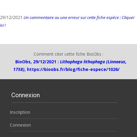
29/12/2021
Un commentaire ou une erreur sur cette fiche espèce : Cliquer
ici !
Comment citer cette fiche BioObs :
BioObs, 29/12/2021 :
Lithophaga lithophaga (Linnaeus,
1758)
,
https://bioobs.fr/blog/fiche-espece/1026/
Connexion
Inscription
Connexion