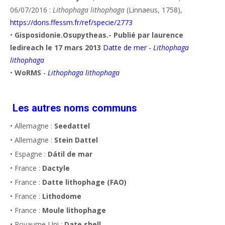
06/07/2016 :
Lithophaga lithophaga
(Linnaeus, 1758),
https://doris.ffessm.fr/ref/specie/2773
•
Gisposidonie.Osupytheas.- Publié par laurence
ledireach le 17 mars 2013
Datte de mer -
Lithophaga
lithophaga
•
WoRMS
-
Lithophaga lithophaga
Les autres noms communs
• Allemagne :
Seedattel
• Allemagne :
Stein Dattel
• Espagne :
Dátil de mar
• France :
Dactyle
• France :
Datte lithophage (FAO)
• France :
Lithodome
• France :
Moule lithophage
• Royaume-Uni :
Date shell