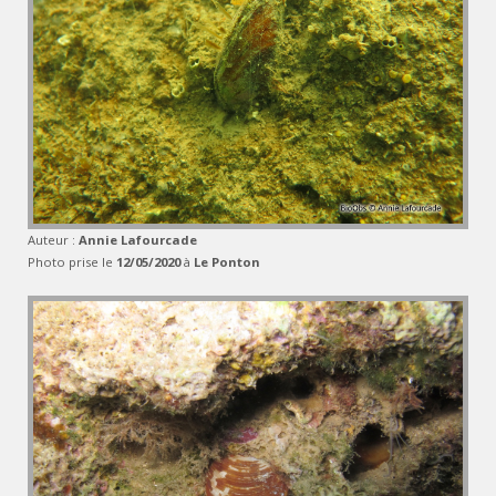
Auteur :
Annie Lafourcade
Photo prise le
12/05/2020
à
Le Ponton