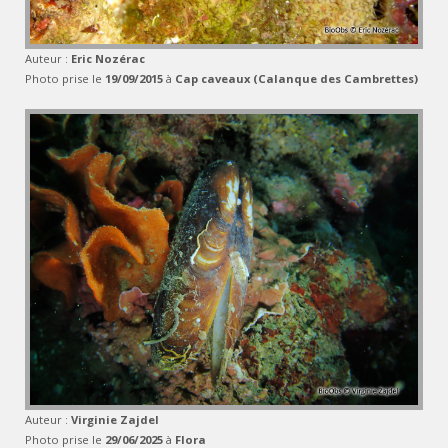
Auteur :
Eric Nozérac
Photo prise le
19/09/2015
à
Cap caveaux (Calanque des Cambrettes)
Auteur :
Virginie Zajdel
Photo prise le
29/06/2025
à
Flora