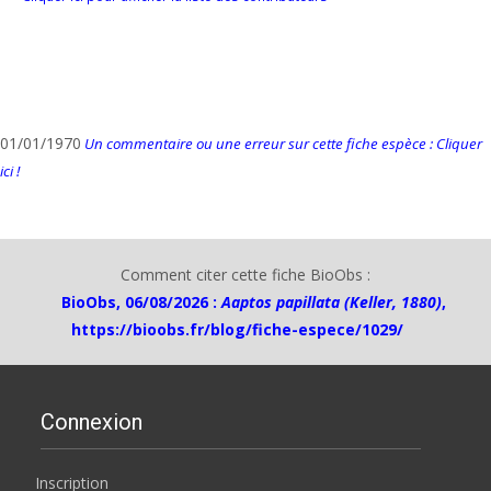
01/01/1970
Un commentaire ou une erreur sur cette fiche espèce : Cliquer
ici !
Comment citer cette fiche BioObs :
BioObs, 06/08/2026 :
Aaptos papillata (Keller, 1880)
,
https://bioobs.fr/blog/fiche-espece/1029/
Connexion
Inscription