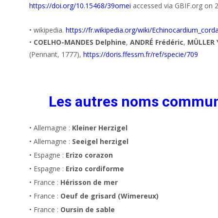
https://doi.org/10.15468/39omei
accessed via GBIF.org on 
• wikipedia.
https://fr.wikipedia.org/wiki/Echinocardium_cor
•
COELHO-MANDES Delphine
,
ANDRÉ Frédéric
,
MÜLLER 
(Pennant, 1777),
https://doris.ffessm.fr/ref/specie/709
Les autres noms commu
• Allemagne :
Kleiner Herzigel
• Allemagne :
Seeigel herzigel
• Espagne :
Erizo corazon
• Espagne :
Erizo cordiforme
• France :
Hérisson de mer
• France :
Oeuf de grisard (Wimereux)
• France :
Oursin de sable