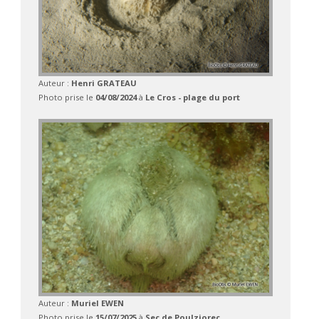
Auteur :
Henri GRATEAU
Photo prise le
04/08/2024
à
Le Cros - plage du port
Auteur :
Muriel EWEN
Photo prise le
15/07/2025
à
Sec de Poulziorec