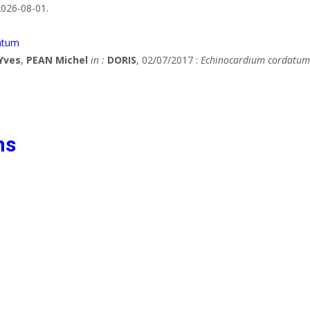
2026-08-01.
datum
Yves
,
PEAN Michel
in :
DORIS
, 02/07/2017 :
Echinocardium cordatum
ns