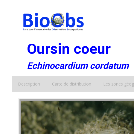
Oursin coeur
Echinocardium cordatum
Description
Carte de distribution
Les zones géog