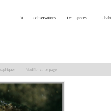
Skip
to
Bilan des observations
Les espèces
Les habi
content
raphiques
Modifier cette page