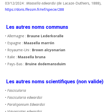
03/12/2024 :
Maasella edwardsi
(de Lacaze-Duthiers, 1888),
https://doris.ffessm.fr/ref/specie/288
Les autres noms communs
• Allemagne :
Braune Lederkoralle
• Espagne :
Maasella marrón
• Royaume-Uni :
Brown alcyonarian
• Italie :
Maasella bruna
• Pays-Bas :
Bruine dodemansduim
Les autres noms scientifiques (non valide)
•
Fascicularia
•
Fascicularia edwardsii
•
Paralcyonium Edwardsii
•
Viguieriotes edwardsii