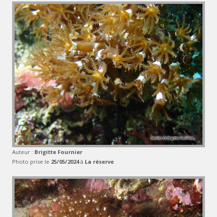
Auteur :
Brigitte Fournier
Photo prise le
25/05/2024
à
La réserve