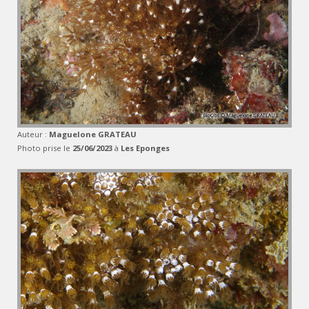
Auteur :
Maguelone GRATEAU
Photo prise le
25/06/2023
à
Les Eponges