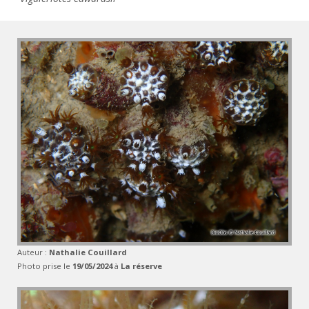
Auteur :
Nathalie Couillard
Photo prise le
19/05/2024
à
La réserve