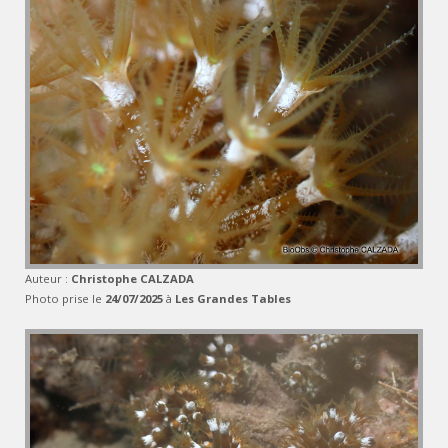
Auteur :
Christophe CALZADA
Photo prise le
24/07/2025
à
Les Grandes Tables