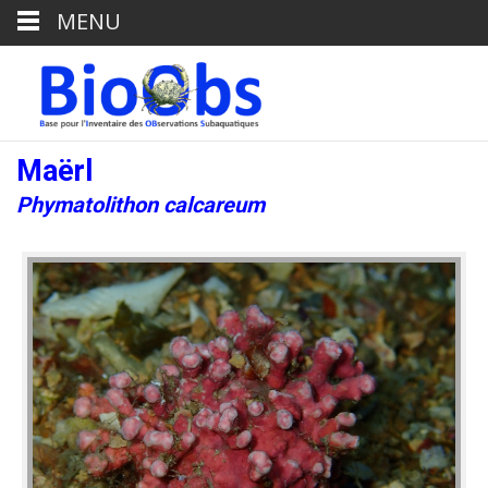
MENU
Maërl
Phymatolithon calcareum