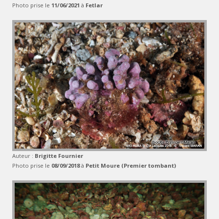
Photo prise le
11/06/2021
à
Fetlar
Auteur :
Brigitte Fournier
Photo prise le
08/09/2018
à
Petit Moure (Premier tombant)