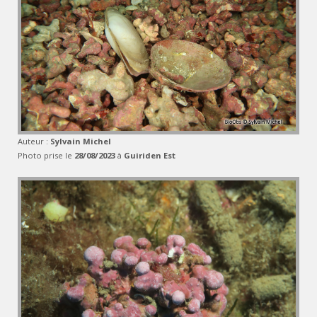
Auteur :
Sylvain Michel
Photo prise le
28/08/2023
à
Guiriden Est