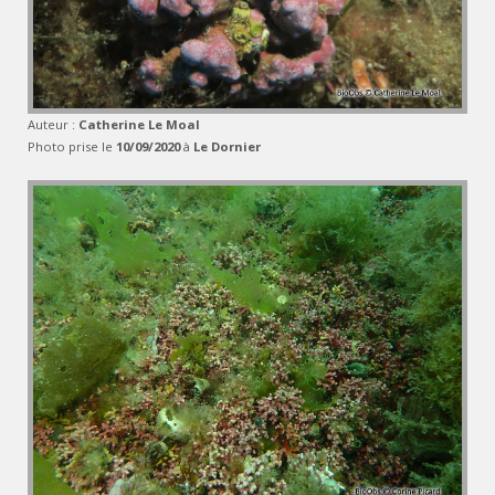
Auteur :
Catherine Le Moal
Photo prise le
10/09/2020
à
Le Dornier