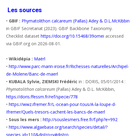
Les sources
•
GBIF :
Phymatolithon calcareum (Pallas) Adey & D.L.McKibbin
in GBIF Secretariat (2023). GBIF Backbone Taxonomy.
Checklist dataset
https://doi.org/10.15468/39omei
accessed
via GBIF.org on 2026-08-01.
•
Wikidépia :
Maërl
•
http://www.parc-marin-iroise.fr/Richesses-naturelles/Archipel-
de-Molene/Banc-de-maerl
•
KUBALA Sylvie, ZIEMSKI Frédéric
in : DORIS, 05/01/2014 :
Phymatolithon calcareum
(Pallas) Adey & D.L. McKibbin,
https://doris.ffessm.fr/ref/specie/778
•
https://wwz.ifremer.fr/L-ocean-pour-tous/A-la-loupe-d-
Ifremer/Quels-tresors-cachent-les-bancs-de-maerl
•
Sous les mers :
http://souslesmers.free.fr/f.php?e=992
•
https://www.algaebase.org/search/species/detail/?
species_id=110&distro=y#distro