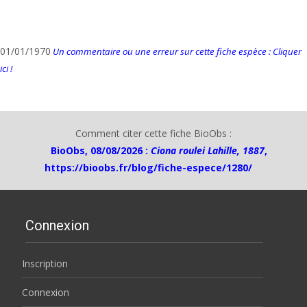
01/01/1970
Un commentaire ou une erreur sur cette fiche espèce : Cliquer
ici !
Comment citer cette fiche BioObs :
BioObs, 08/08/2026 :
Ciona roulei Lahille, 1887
,
https://bioobs.fr/blog/fiche-espece/1280/
Connexion
Inscription
Connexion