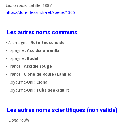
Ciona roulei
Lahille, 1887,
https://doris.ffessm.fr/ref/specie/1366
Les autres noms communs
• Allemagne :
Rote Seescheide
• Espagne :
Ascidia amarilla
• Espagne :
Budell
• France :
Ascidie rouge
• France :
Cione de Roule (Lahille)
• Royaume-Uni :
Ciona
• Royaume-Uni :
Tube sea-squirt
Les autres noms scientifiques (non valide)
•
Ciona roulii