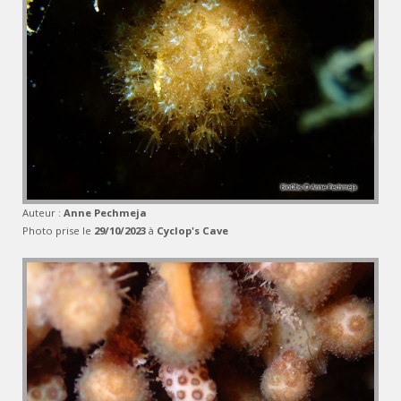
Auteur :
Anne Pechmeja
Photo prise le
29/10/2023
à
Cyclop's Cave