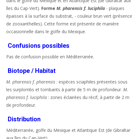
dans le golfe du Mexique et en Atlantique Est (de Gibraltar aux
îles du Cap-Vert).
Forme
M. pharensis f. luciphila
- plaques
épaisses à la surface du substrat, - couleur brun vert (présence
de zooxanthelles). Cette forme est présente de manière
occasionnelle dans le golfe du Mexique.
Confusions possibles
Pas de confusion possible en Méditerranée.
Biotope / Habitat
M. pharensis f. pharensis
: espèces sciaphiles présentes sous
les surplombs et tombants à partir de 5 m de profondeur.
M.
pharensis f. luciphila
: zones éclairées du récif, à partir de 2 m
de profondeur.
Distribution
Méditerranée, golfe du Mexique et Atlantique Est (de Gibraltar
aux îles du Cap-Vert).