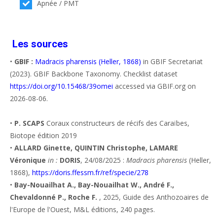
Apnée / PMT
Les sources
•
GBIF :
Madracis pharensis (Heller, 1868)
in GBIF Secretariat
(2023). GBIF Backbone Taxonomy. Checklist dataset
https://doi.org/10.15468/39omei
accessed via GBIF.org on
2026-08-06.
•
P. SCAPS
Coraux constructeurs de récifs des Caraïbes,
Biotope édition 2019
•
ALLARD Ginette, QUINTIN Christophe, LAMARE
Véronique
in :
DORIS
, 24/08/2025 :
Madracis pharensis
(Heller,
1868),
https://doris.ffessm.fr/ref/specie/278
•
Bay-Nouailhat A., Bay-Nouailhat W., André F.,
Chevaldonné P., Roche F.
, 2025, Guide des Anthozoaires de
l'Europe de l'Ouest, M&L éditions, 240 pages.