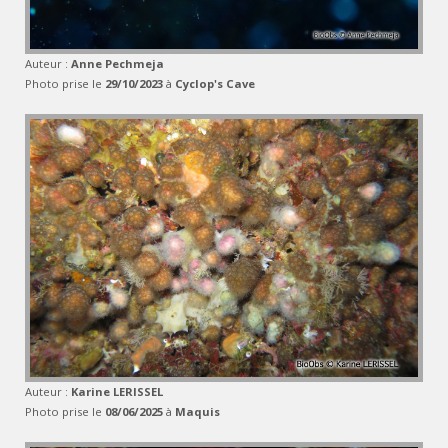
Auteur :
Anne Pechmeja
Photo prise le
29/10/2023
à
Cyclop's Cave
Auteur :
Karine LERISSEL
Photo prise le
08/06/2025
à
Maquis