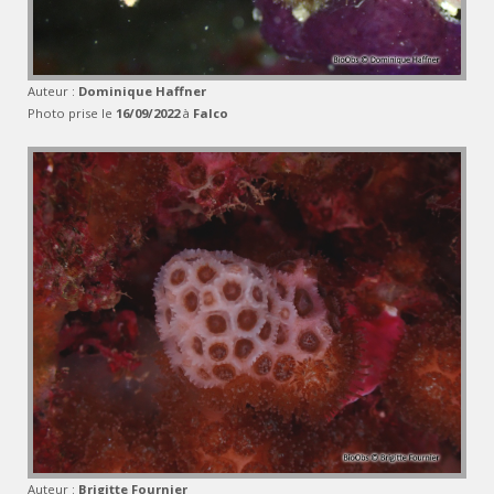
Auteur :
Dominique Haffner
Photo prise le
16/09/2022
à
Falco
Auteur :
Brigitte Fournier