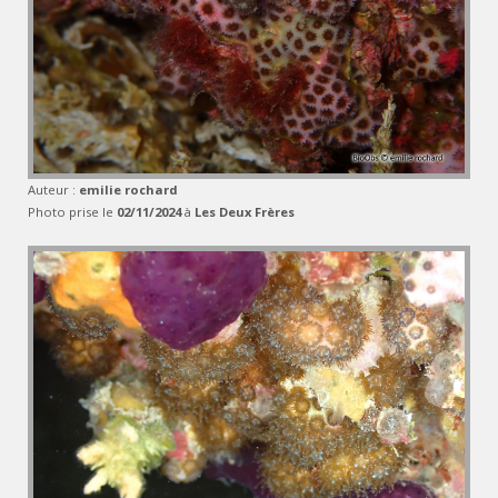
Auteur :
emilie rochard
Photo prise le
02/11/2024
à
Les Deux Frères