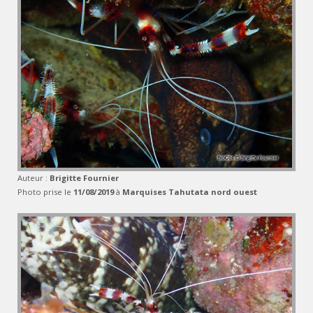
Auteur :
Brigitte Fournier
Photo prise le
11/08/2019
à
Marquises Tahutata nord ouest