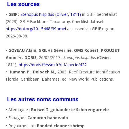
Les sources
•
GBIF :
Stenopus hispidus (Olivier, 1811)
in GBIF Secretariat
(2023). GBIF Backbone Taxonomy. Checklist dataset
https://doi.org/10.15468/39omei
accessed via GBIF.org on
2026-08-08.
•
GOYEAU Alain
,
GRILHE Séverine
,
OMS Robert
,
PROUZET
Anne
in :
DORIS
, 26/02/2017 :
Stenopus hispidus
(Olivier,
1811),
https://doris.ffessm.fr/ref/specie/422
•
Humann P., Deloach N.
, 2003, Reef Creature Identification
Florida, Caribbean, Bahamas, ed. New World Publications.
Les autres noms communs
• Allemagne :
Rotweiß-gebänderte Scherengarnele
• Espagne :
Camaron bandeado
• Royaume-Uni :
Banded cleaner shrimp