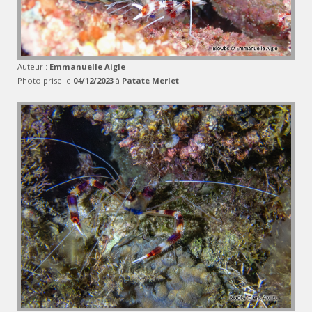
Auteur :
Emmanuelle Aigle
Photo prise le
04/12/2023
à
Patate Merlet