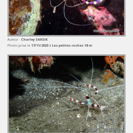
Auteur :
Charley SAKSIK
Photo prise le
17/11/2023
à
Les petites roches 18 m