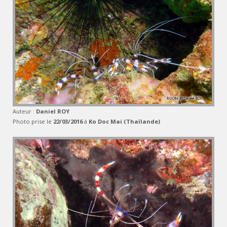
Auteur :
Daniel ROY
Photo prise le
22/03/2016
à
Ko Doc Mai (Thaïlande)