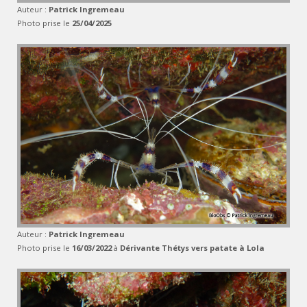
Auteur :
Patrick Ingremeau
Photo prise le
25/04/2025
Auteur :
Patrick Ingremeau
Photo prise le
16/03/2022
à
Dérivante Thétys vers patate à Lola