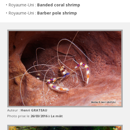
• Royaume-Uni :
Banded coral shrimp
• Royaume-Uni :
Barber pole shrimp
Auteur :
Henri GRATEAU
Photo prise le
26/03/2016
à
Le mât