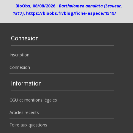
BioObs, 08/08/2026 :
Bartholomea annulata (Lesueur,
1817)
,
https://bioobs.fr/blog/fiche-espece/1519/
Connexion
Inscription
Connexion
Information
CGU et mentions légales
Articles récents
Foire aux questions