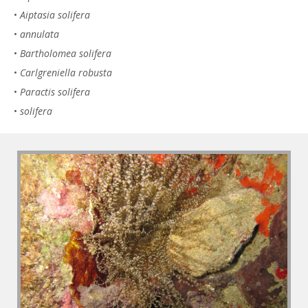
•
Aiptasia solifera
•
annulata
•
Bartholomea solifera
•
Carlgreniella robusta
•
Paractis solifera
•
solifera