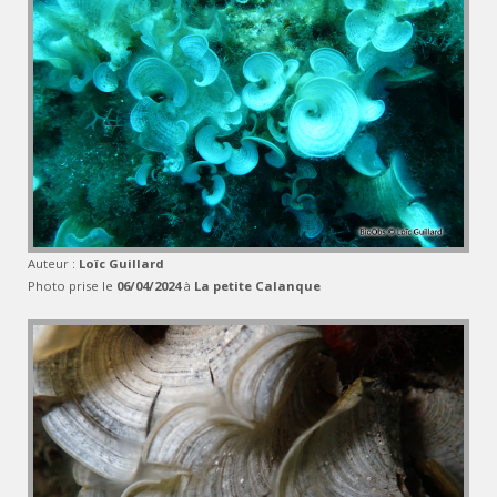
Auteur :
Loïc Guillard
Photo prise le
06/04/2024
à
La petite Calanque