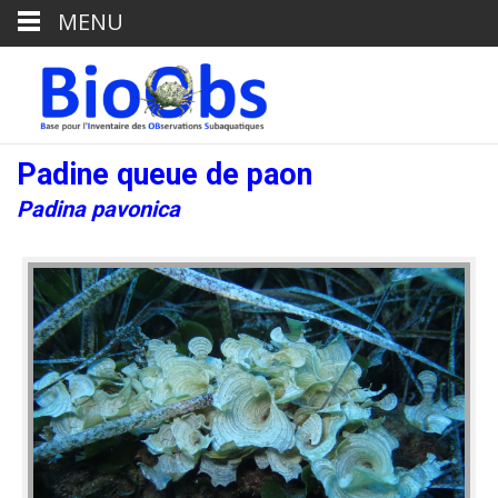
MENU
Padine queue de paon
Padina pavonica