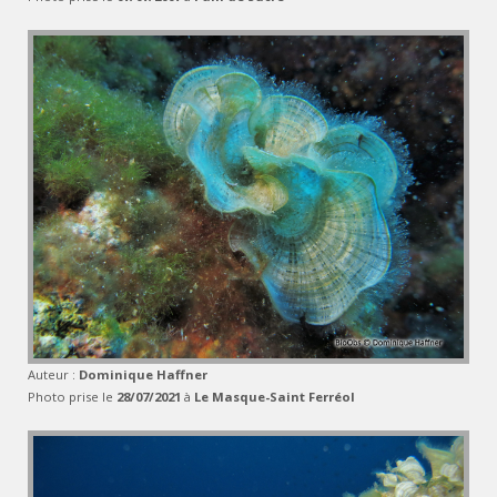
Auteur :
Dominique Haffner
Photo prise le
28/07/2021
à
Le Masque-Saint Ferréol