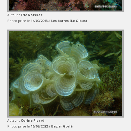
Auteur :
Eric Nozérac
Photo prise le
14/09/2013
à
Les barres (Le Gibus)
Auteur :
Corine Picard
Photo prise le
16/08/2022
à
Beg er Gorlé