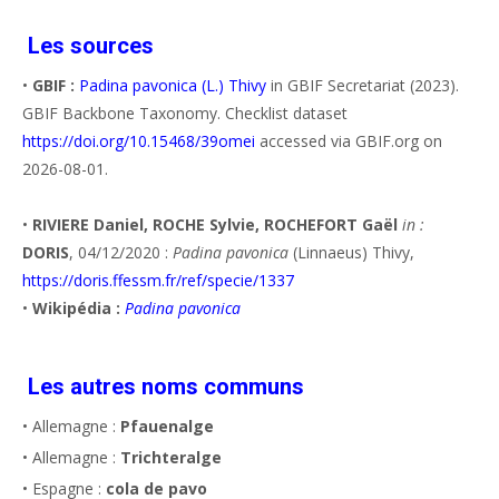
Les sources
•
GBIF :
Padina pavonica (L.) Thivy
in GBIF Secretariat (2023).
GBIF Backbone Taxonomy. Checklist dataset
https://doi.org/10.15468/39omei
accessed via GBIF.org on
2026-08-01.
•
RIVIERE Daniel, ROCHE Sylvie, ROCHEFORT Gaël
in :
DORIS
, 04/12/2020 :
Padina pavonica
(Linnaeus) Thivy,
https://doris.ffessm.fr/ref/specie/1337
•
Wikipédia :
Padina pavonica
Les autres noms communs
• Allemagne :
Pfauenalge
• Allemagne :
Trichteralge
• Espagne :
cola de pavo