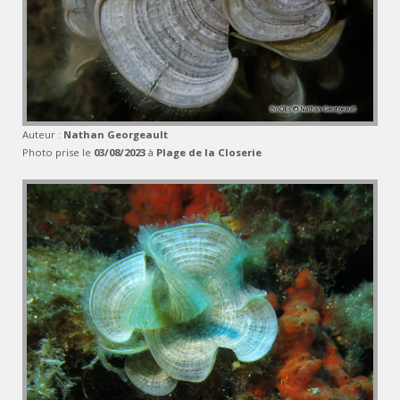
Auteur :
Nathan Georgeault
Photo prise le
03/08/2023
à
Plage de la Closerie