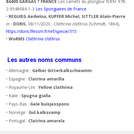
84400 GARGAS ? FRANCE
Les carnets du plongeur ISBN: 978-
2-9548084-1-3
Les Spongiaires de France
•
REGUIEG Aedwina, KUPFER Michel, SITTLER Alain-Pierre
in :
DORIS
, 08/11/2020 :
Clathrina clathrus
(Schmidt, 1864),
https://doris.ffessm.fr/ref/specie/315
•
WoRMS
Clathrina clathrus
Les autres noms communs
• Allemagne :
Gelber Gitterkalkschwamm
• Espagne :
Clatrina amarilla
• Royaume-Uni :
Yellow clathrina
• Italie :
Spugna gialla
• Pays-Bas :
Gele buisjesspons
• Norvège :
Gul kalksvamp
• Portugal :
Clatrina amarela