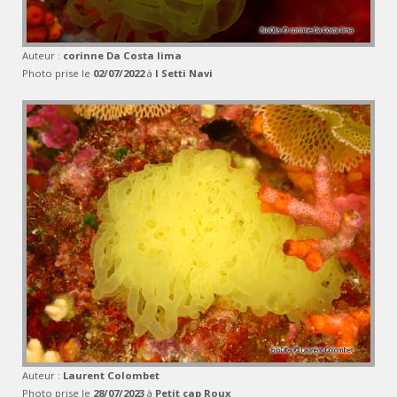
Auteur :
corinne Da Costa lima
Photo prise le
02/07/2022
à
I Setti Navi
Auteur :
Laurent Colombet
Photo prise le
28/07/2023
à
Petit cap Roux