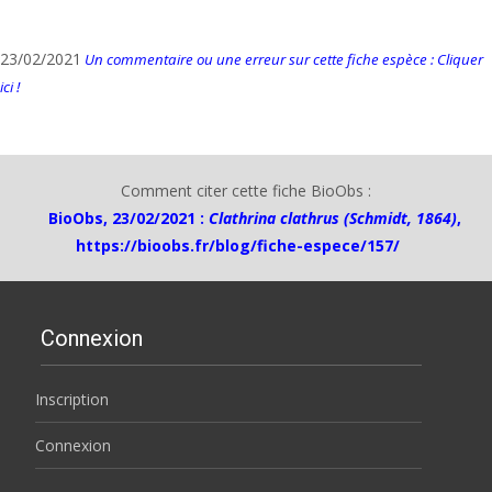
23/02/2021
Un commentaire ou une erreur sur cette fiche espèce : Cliquer
ici !
Comment citer cette fiche BioObs :
BioObs, 23/02/2021 :
Clathrina clathrus (Schmidt, 1864)
,
https://bioobs.fr/blog/fiche-espece/157/
Connexion
Inscription
Connexion