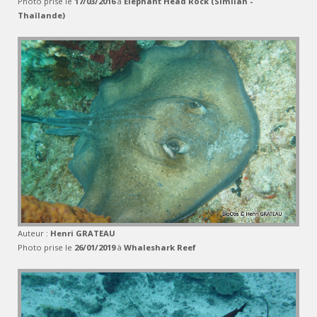
Photo prise le
17/03/2016
à
Elephant Head Rock (Similan -
Thaïlande)
Auteur :
Henri GRATEAU
Photo prise le
26/01/2019
à
Whaleshark Reef