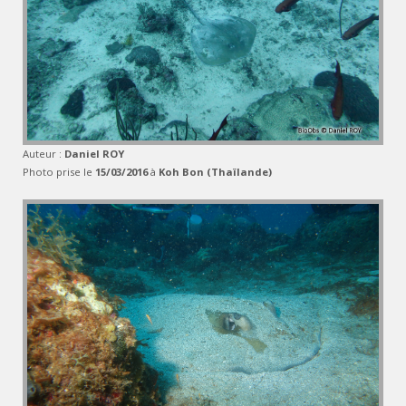
Auteur :
Daniel ROY
Photo prise le
15/03/2016
à
Koh Bon (Thaïlande)