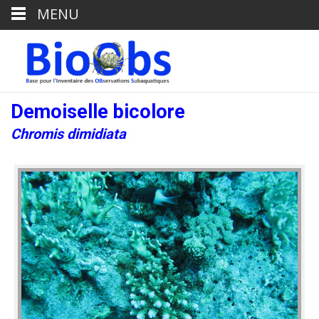
MENU
Demoiselle bicolore
Chromis dimidiata