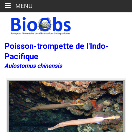
MENU
Poisson-trompette de l'Indo-
Pacifique
Aulostomus chinensis