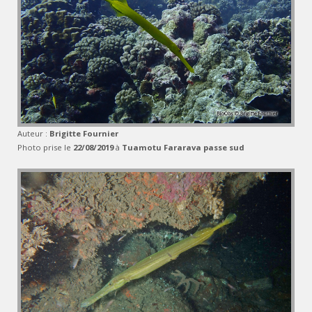
Auteur :
Brigitte Fournier
Photo prise le
22/08/2019
à
Tuamotu Fararava passe sud