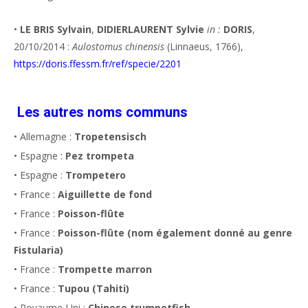
•
LE BRIS Sylvain
,
DIDIERLAURENT Sylvie
in :
DORIS
,
20/10/2014 :
Aulostomus chinensis
(Linnaeus, 1766),
https://doris.ffessm.fr/ref/specie/2201
Les autres noms communs
• Allemagne :
Tropetensisch
• Espagne :
Pez trompeta
• Espagne :
Trompetero
• France :
Aiguillette de fond
• France :
Poisson-flûte
• France :
Poisson-flûte (nom également donné au genre
Fistularia)
• France :
Trompette marron
• France :
Tupou (Tahiti)
• Royaume-Uni :
Chinese trumpetfish