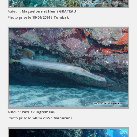
Auteur :
Maguelone et Henri GRATEAU
Photo prise le
18/04/2014
à
Tumbak
Auteur :
Patrick Ingremeau
Photo prise le
24/02/2025
à
Maharani