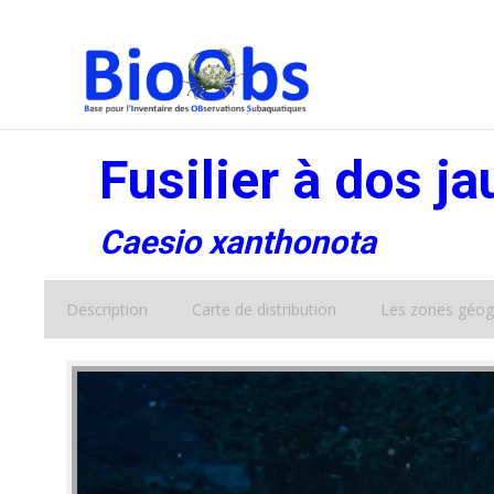
Fusilier à dos j
Caesio xanthonota
Description
Carte de distribution
Les zones géog