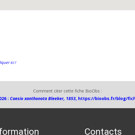
quer ici !
Comment citer cette fiche BioObs :
026 :
Caesio xanthonota Bleeker, 1853
,
https://bioobs.fr/blog/fi
nformation
Contacts