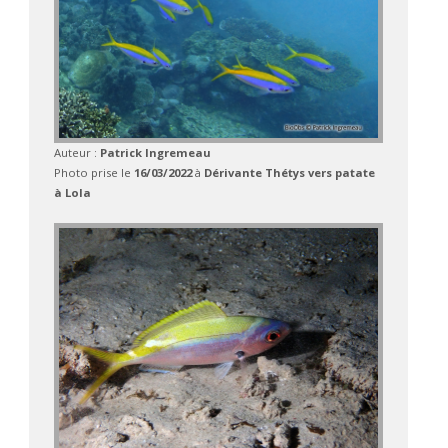
Auteur :
Patrick Ingremeau
Photo prise le
16/03/2022
à
Dérivante Thétys vers patate
à Lola