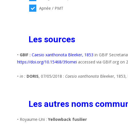
Apnée / PMT
Les sources
•
GBIF :
Caesio xanthonota Bleeker, 1853
in GBIF Secretari
https://doi.org/10.15468/39omei
accessed via GBIF.org on 
•
in :
DORIS
, 07/05/2018 :
Caesio xanthonota
Bleeker, 1853,
Les autres noms commu
• Royaume-Uni :
Yellowback fusilier