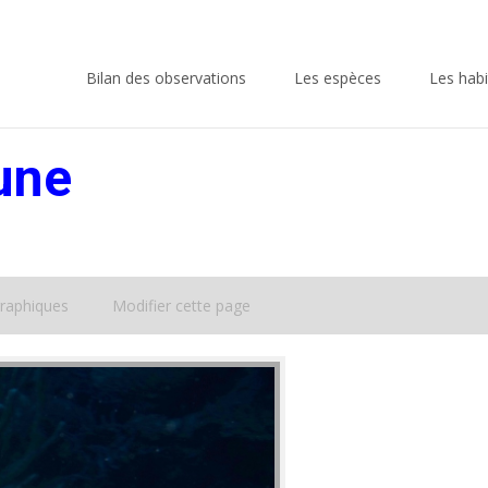
Skip
to
Bilan des observations
Les espèces
Les habi
content
aune
raphiques
Modifier cette page