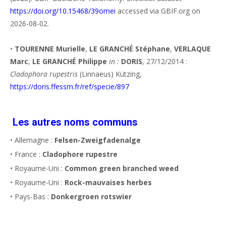
https://doi.org/10.15468/39omei
accessed via GBIF.org on
2026-08-02.
•
TOURENNE Murielle
,
LE GRANCHÉ Stéphane
,
VERLAQUE
Marc
,
LE GRANCHÉ Philippe
in :
DORIS
, 27/12/2014 :
Cladophora rupestris
(Linnaeus) Kützing,
https://doris.ffessm.fr/ref/specie/897
Les autres noms communs
• Allemagne :
Felsen-Zweigfadenalge
• France :
Cladophore rupestre
• Royaume-Uni :
Common green branched weed
• Royaume-Uni :
Rock-mauvaises herbes
• Pays-Bas :
Donkergroen rotswier