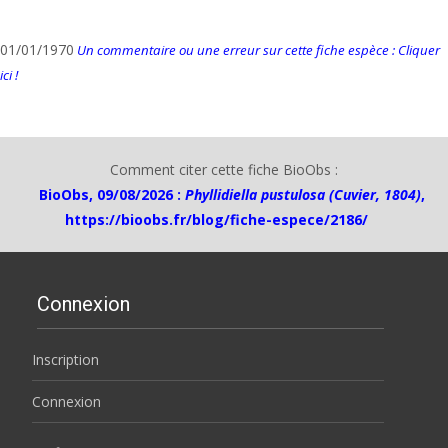
01/01/1970
Un commentaire ou une erreur sur cette fiche espèce : Cliquer
ici !
Comment citer cette fiche BioObs :
BioObs, 09/08/2026 :
Phyllidiella pustulosa (Cuvier, 1804)
,
https://bioobs.fr/blog/fiche-espece/2186/
Connexion
Inscription
Connexion