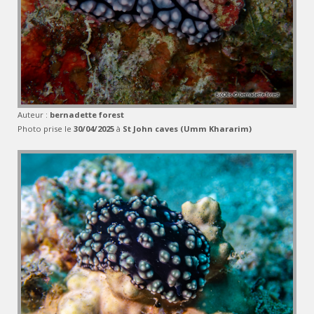
Auteur :
bernadette forest
Photo prise le
30/04/2025
à
St John caves (Umm Khararim)