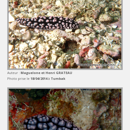
Auteur :
Maguelone et Henri GRATEAU
Photo prise le
18/04/2014
à
Tumbak