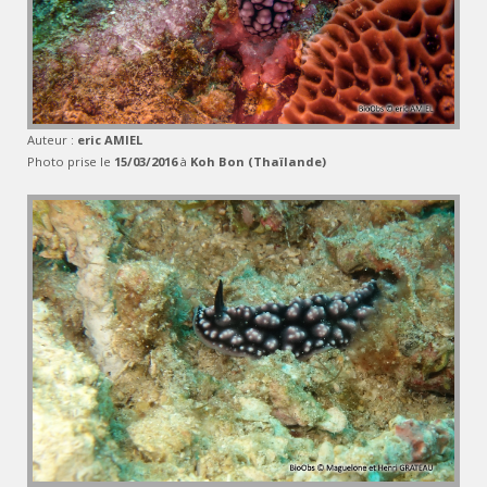
Auteur :
eric AMIEL
Photo prise le
15/03/2016
à
Koh Bon (Thaïlande)