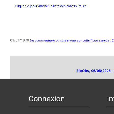
Cliquer ici pour afficher la liste des contributeurs
01/01/1970
Un commentaire ou une erreur sur cette fiche espèce : Cli
BioObs, 06/08/2026 :
Connexion
I