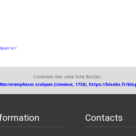
quer ici !
Comment citer cette fiche BioObs :
Macroramphosus scolopax (Linnaeus, 1758)
,
https://bioobs.fr/bl
nformation
Contacts