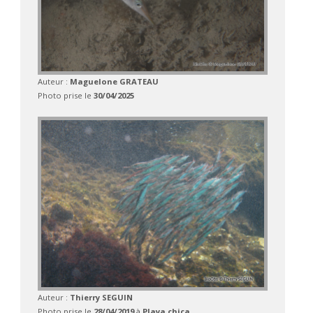
Auteur :
Maguelone GRATEAU
Photo prise le
30/04/2025
Auteur :
Thierry SEGUIN
Photo prise le
28/04/2019
à
Playa chica