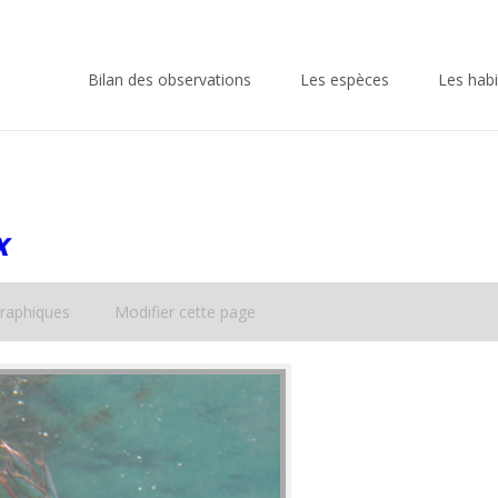
Skip
to
Bilan des observations
Les espèces
Les habi
content
x
raphiques
Modifier cette page