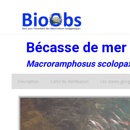
Bécasse de mer
Macroramphosus scolopa
Description
Carte de distribution
Les zones géog