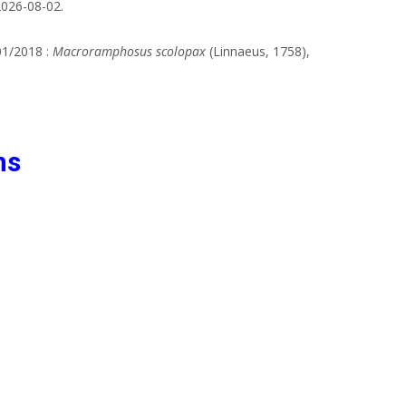
2026-08-02.
01/2018 :
Macroramphosus scolopax
(Linnaeus, 1758),
ns