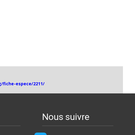
og/fiche-espece/2211/
Nous suivre