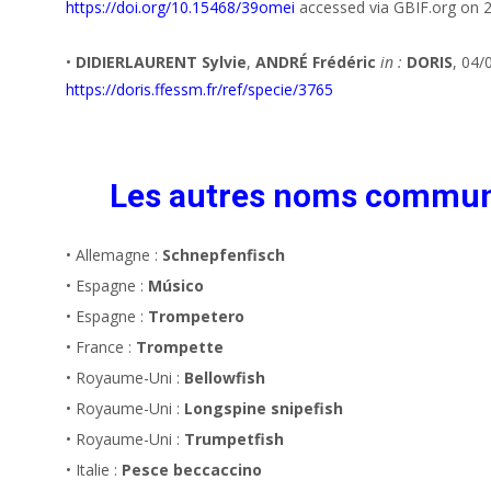
https://doi.org/10.15468/39omei
accessed via GBIF.org on 
•
DIDIERLAURENT Sylvie
,
ANDRÉ Frédéric
in :
DORIS
, 04/
https://doris.ffessm.fr/ref/specie/3765
Les autres noms commu
• Allemagne :
Schnepfenfisch
• Espagne :
Músico
• Espagne :
Trompetero
• France :
Trompette
• Royaume-Uni :
Bellowfish
• Royaume-Uni :
Longspine snipefish
• Royaume-Uni :
Trumpetfish
• Italie :
Pesce beccaccino