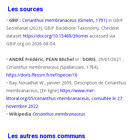
Les sources
•
GBIF :
Cerianthus membranaceus (Gmelin, 1791)
in GBIF
Secretariat (2023). GBIF Backbone Taxonomy. Checklist
dataset
https://doi.org/10.15468/39omei
accessed via
GBIF.org on 2026-08-04.
•
ANDRÉ Frédéric, PEAN Michel
in :
DORIS
, 29/01/2021 :
Cerianthus membranaceus
(Spallanzani, 1784),
https://doris.ffessm.fr/ref/specie/16
• Bay-Nouailhat W., janvier 2009, Description de Cerianthus
membranaceus, [En ligne]
https://www.mer-
littoral.org/05/cerianthus-membranaceus, consultée le 27
novembre 2022
•
Wikipedia
Cerianthus membranaceus
Les autres noms communs