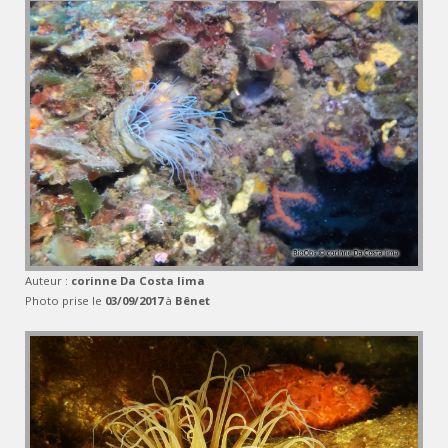
Auteur :
corinne Da Costa lima
Photo prise le
03/09/2017
à
Bênet