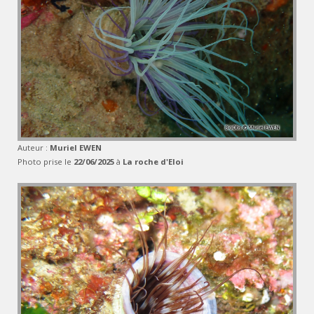
Auteur :
Muriel EWEN
Photo prise le
22/06/2025
à
La roche d'Eloi