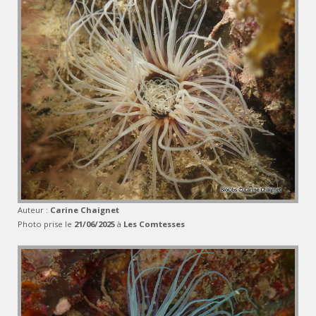
Auteur :
Carine Chaignet
Photo prise le
21/06/2025
à
Les Comtesses