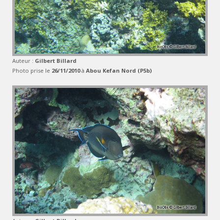
Auteur :
Gilbert Billard
Photo prise le
26/11/2010
à
Abou Kefan Nord (P5b)