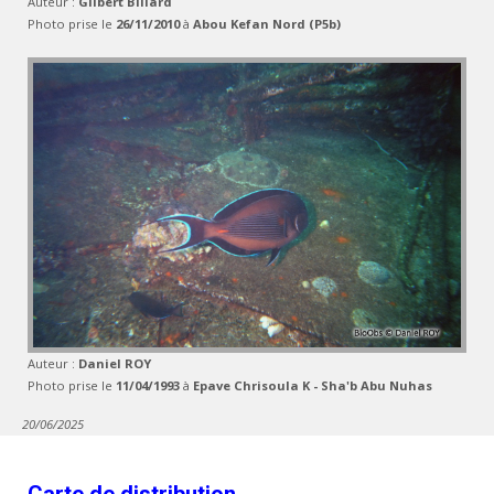
Auteur :
Gilbert Billard
Photo prise le
26/11/2010
à
Abou Kefan Nord (P5b)
Auteur :
Daniel ROY
Photo prise le
11/04/1993
à
Epave Chrisoula K - Sha'b Abu Nuhas
20/06/2025