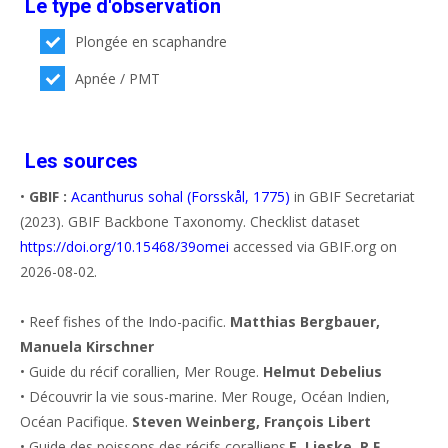
Le type d'observation
Plongée en scaphandre
Apnée / PMT
Les sources
•
GBIF :
Acanthurus sohal (Forsskål, 1775)
in GBIF Secretariat
(2023). GBIF Backbone Taxonomy. Checklist dataset
https://doi.org/10.15468/39omei
accessed via GBIF.org on
2026-08-02.
• Reef fishes of the Indo-pacific.
Matthias Bergbauer,
Manuela Kirschner
• Guide du récif corallien, Mer Rouge.
Helmut Debelius
• Découvrir la vie sous-marine. Mer Rouge, Océan Indien,
Océan Pacifique.
Steven Weinberg, François Libert
• Guide des poissons des récifs coralliens.
E. Lieske, R.F.