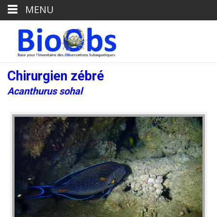
MENU
Chirurgien zébré
Acanthurus sohal