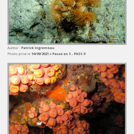
Auteur :
Patrick Ingremeau
Photo prise le
10/09/2021
à
Passe en S - PASS 9