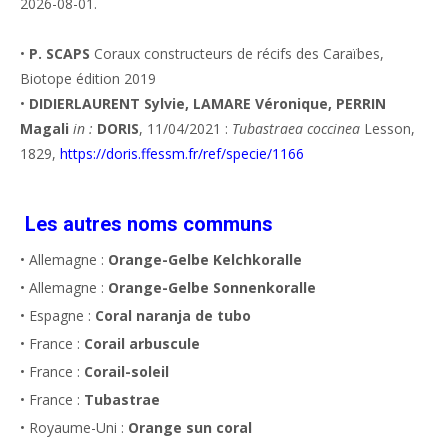
2026-08-01.
•
P. SCAPS
Coraux constructeurs de récifs des Caraïbes,
Biotope édition 2019
•
DIDIERLAURENT Sylvie, LAMARE Véronique, PERRIN
Magali
in :
DORIS
, 11/04/2021 :
Tubastraea coccinea
Lesson,
1829,
https://doris.ffessm.fr/ref/specie/1166
Les autres noms communs
• Allemagne :
Orange-Gelbe Kelchkoralle
• Allemagne :
Orange-Gelbe Sonnenkoralle
• Espagne :
Coral naranja de tubo
• France :
Corail arbuscule
• France :
Corail-soleil
• France :
Tubastrae
• Royaume-Uni :
Orange sun coral