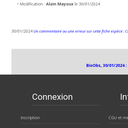
• Modification :
Alain Mayoux
le 30/01/2024
30/01/2024
Un commentaire ou une erreur sur cette fiche espèce : Cli
BioObs, 30/01/2024 :
Connexion
I
Inscription
CGU et me