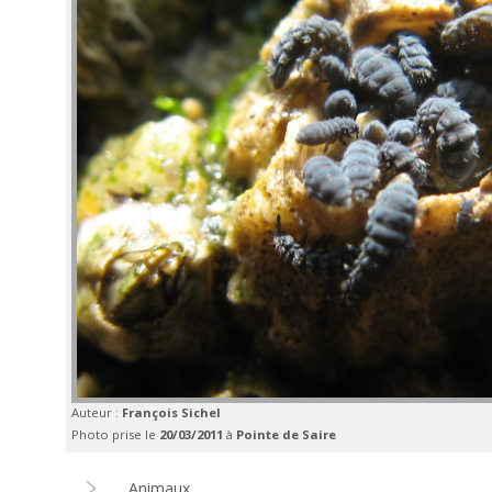
Auteur :
François Sichel
Photo prise le
20/03/2011
à
Pointe de Saire
Animaux