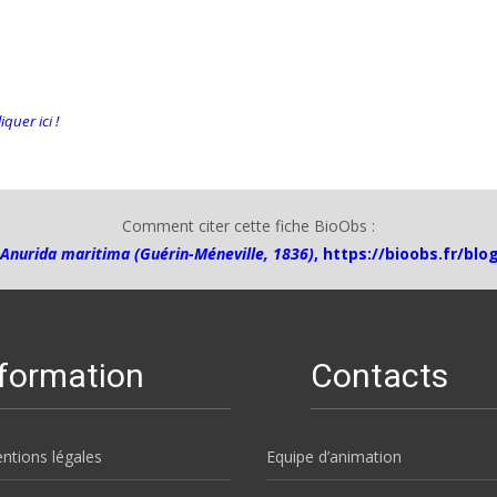
quer ici !
Comment citer cette fiche BioObs :
Anurida maritima (Guérin-Méneville, 1836)
,
https://bioobs.fr/blo
nformation
Contacts
ntions légales
Equipe d’animation