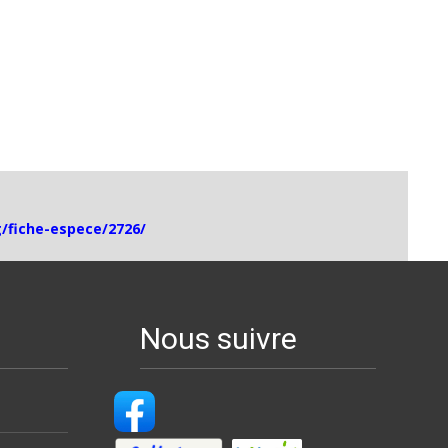
g/fiche-espece/2726/
Nous suivre