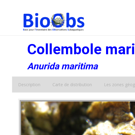
Collembole mar
Anurida maritima
Description
Carte de distribution
Les zones géog