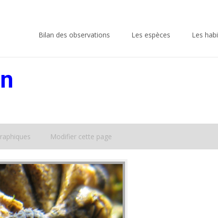
Skip
to
Bilan des observations
Les espèces
Les habi
content
in
raphiques
Modifier cette page