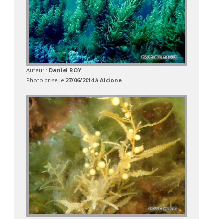
Auteur :
Daniel ROY
Photo prise le
27/06/2014
à
Alcione