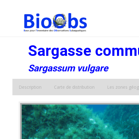
Sargasse comm
Sargassum vulgare
Description
Carte de distribution
Les zones géog