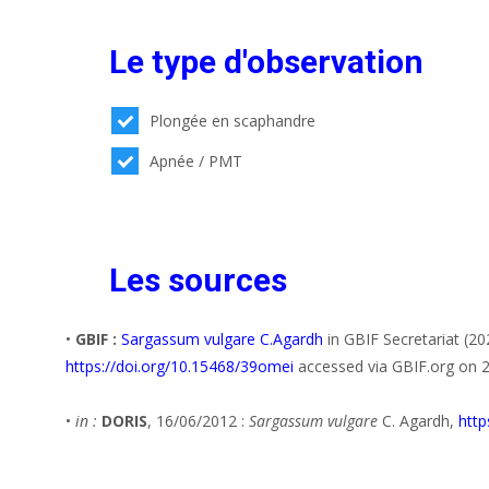
Le type d'observation
Plongée en scaphandre
Apnée / PMT
Les sources
•
GBIF :
Sargassum vulgare C.Agardh
in GBIF Secretariat (2
https://doi.org/10.15468/39omei
accessed via GBIF.org on 
•
in :
DORIS
, 16/06/2012 :
Sargassum vulgare
C. Agardh,
http