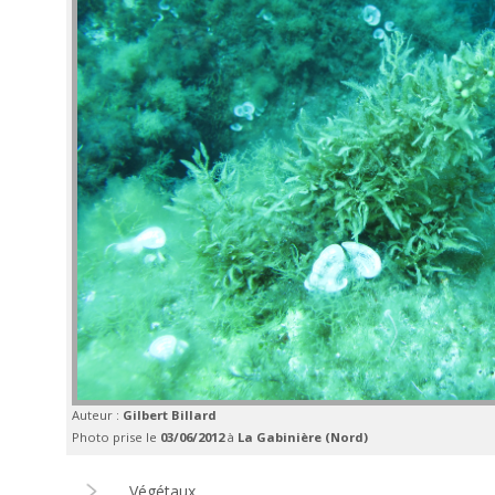
Auteur :
Gilbert Billard
Photo prise le
03/06/2012
à
La Gabinière (Nord)
Végétaux