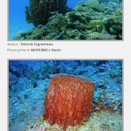
Auteur :
Patrick Ingremeau
Photo prise le
02/07/2021
à
Oasis