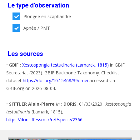
Le type d'observation
Plongée en scaphandre
Apnée / PMT
Les sources
•
GBIF :
Xestospongia testudinaria (Lamarck, 1815)
in GBIF
Secretariat (2023). GBIF Backbone Taxonomy. Checklist
dataset
https://doi.org/10.15468/39omei
accessed via
GBIF.org on 2026-08-04.
•
SITTLER Alain-Pierre
in :
DORIS
, 01/03/2020 :
Xestospongia
testudinaria
(Lamark, 1815),
https://doris.ffessm.fr/ref/specie/2366