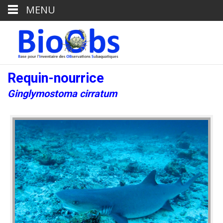
MENU
Requin-nourrice
Ginglymostoma cirratum