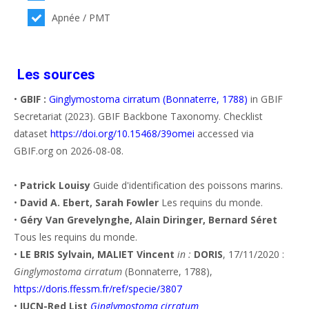
Apnée / PMT
Les sources
•
GBIF :
Ginglymostoma cirratum (Bonnaterre, 1788)
in GBIF
Secretariat (2023). GBIF Backbone Taxonomy. Checklist
dataset
https://doi.org/10.15468/39omei
accessed via
GBIF.org on 2026-08-08.
•
Patrick Louisy
Guide d'identification des poissons marins.
•
David A. Ebert, Sarah Fowler
Les requins du monde.
•
Géry Van Grevelynghe, Alain Diringer, Bernard Séret
Tous les requins du monde.
•
LE BRIS Sylvain, MALIET Vincent
in :
DORIS
, 17/11/2020 :
Ginglymostoma cirratum
(Bonnaterre, 1788),
https://doris.ffessm.fr/ref/specie/3807
•
IUCN-Red List
Ginglymostoma cirratum