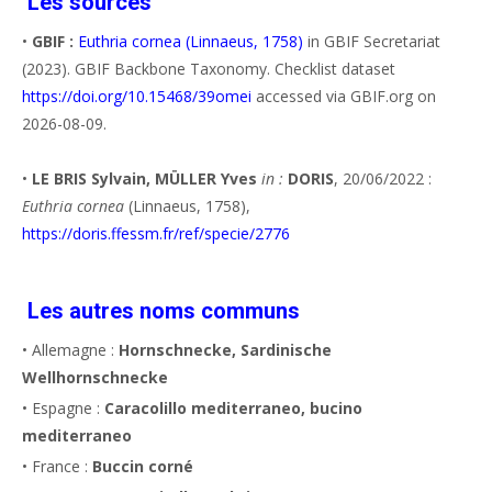
Les sources
•
GBIF :
Euthria cornea (Linnaeus, 1758)
in GBIF Secretariat
(2023). GBIF Backbone Taxonomy. Checklist dataset
https://doi.org/10.15468/39omei
accessed via GBIF.org on
2026-08-09.
•
LE BRIS Sylvain, MÜLLER Yves
in :
DORIS
, 20/06/2022 :
Euthria cornea
(Linnaeus, 1758),
https://doris.ffessm.fr/ref/specie/2776
Les autres noms communs
• Allemagne :
Hornschnecke, Sardinische
Wellhornschnecke
• Espagne :
Caracolillo mediterraneo, bucino
mediterraneo
• France :
Buccin corné