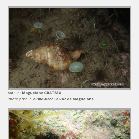
Auteur :
Maguelone GRATEAU
Photo prise le
25/06/2022
à
Le Roc de Maguelone