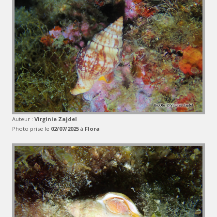
Auteur :
Virginie Zajdel
Photo prise le
02/07/2025
à
Flora