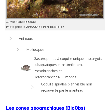
Auteur :
Eric Nozérac
Photo prise le
20/09/2014
à
Port de Niolon
Animaux
Mollusques
Gastéropodes à coquille unique : escargots
subaquatiques et assimilés (ex.
Prosobranches et
Hétérobranches/Pulmonés)
Coquille spiralée bien visible non
recouverte par le manteau
Les zones géographiques (BioObs)