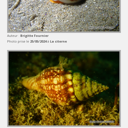
Auteur :
Brigitte Fournier
Photo prise le
25/05/2024
à
La citerne