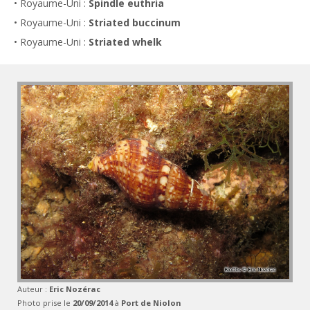
• Royaume-Uni :
Spindle euthria
• Royaume-Uni :
Striated buccinum
• Royaume-Uni :
Striated whelk
Auteur :
Eric Nozérac
Photo prise le
20/09/2014
à
Port de Niolon