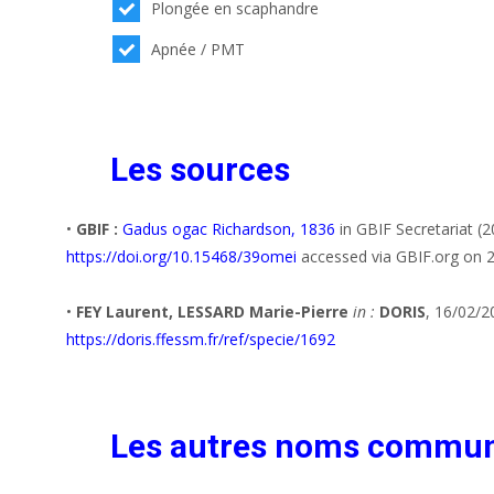
Plongée en scaphandre
Apnée / PMT
Les sources
•
GBIF :
Gadus ogac Richardson, 1836
in GBIF Secretariat (
https://doi.org/10.15468/39omei
accessed via GBIF.org on 
•
FEY Laurent, LESSARD Marie-Pierre
in :
DORIS
, 16/02/2
https://doris.ffessm.fr/ref/specie/1692
Les autres noms commu