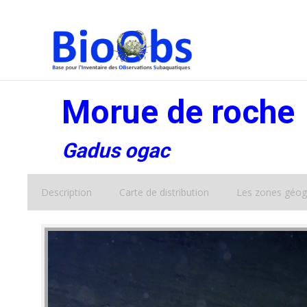
Morue de roche
Gadus ogac
Description
Carte de distribution
Les zones géog