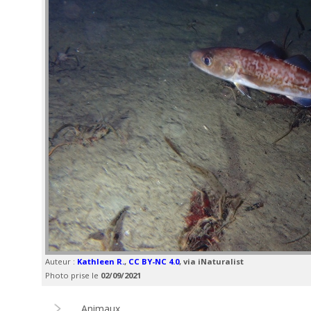
Auteur :
Kathleen R.
,
CC BY-NC 4.0
, via iNaturalist
Photo prise le
02/09/2021
Animaux