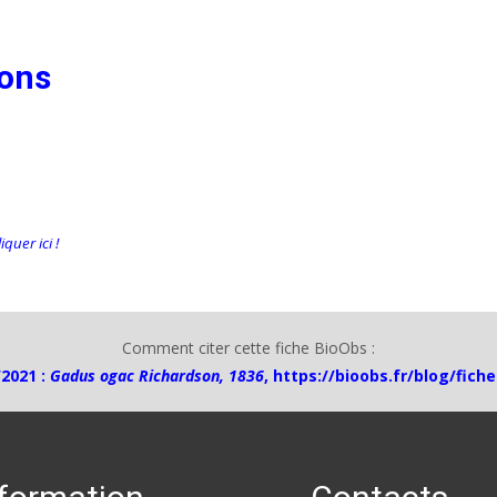
ions
quer ici !
Comment citer cette fiche BioObs :
/2021 :
Gadus ogac Richardson, 1836
,
https://bioobs.fr/blog/fich