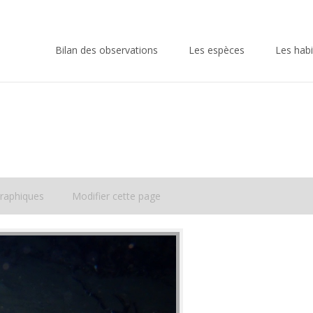
Skip
to
Bilan des observations
Les espèces
Les habi
content
raphiques
Modifier cette page