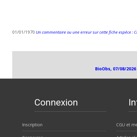
01/01/1970
Un commentaire ou une erreur sur cette fiche espèce : Cli
BioObs, 07/08/2026
Connexion
I
Inscription
CGU et me