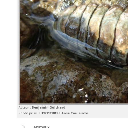
Auteur :
Benjamin Guichard
Photo prise le
19/11/2019
à
Anse Couleuvre
Animaux