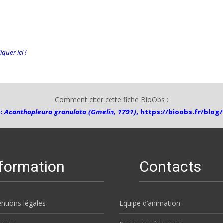
quer ici !
Comment citer cette fiche BioObs :
 :
Acanthopleura granulata (Gmelin, 1791)
,
https://bioobs.fr/blog
nformation
Contacts
ntions légales
Equipe d’animation