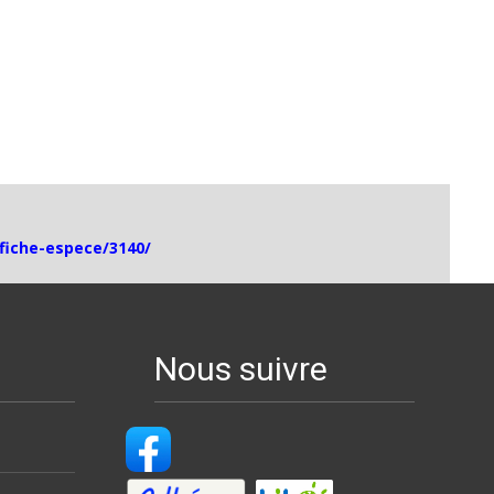
/fiche-espece/3140/
Nous suivre