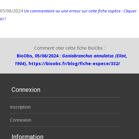
05/06/2024
Un commentaire ou une erreur sur cette fiche espèce : Cliquer
ici !
Comment citer cette fiche BioObs :
BioObs, 05/06/2024 :
Goniobranchus annulatus (Eliot,
1904)
,
https://bioobs.fr/blog/fiche-espece/332/
Connexion
Inscription
Connexion
Information