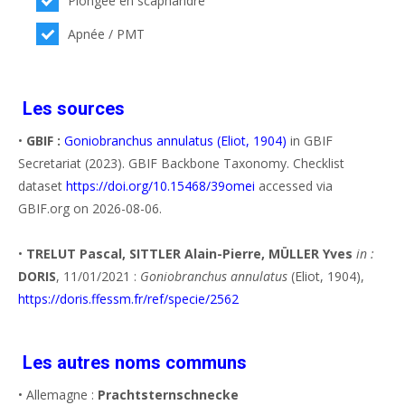
Plongée en scaphandre
Apnée / PMT
Les sources
•
GBIF :
Goniobranchus annulatus (Eliot, 1904)
in GBIF
Secretariat (2023). GBIF Backbone Taxonomy. Checklist
dataset
https://doi.org/10.15468/39omei
accessed via
GBIF.org on 2026-08-06.
•
TRELUT Pascal, SITTLER Alain-Pierre, MÜLLER Yves
in :
DORIS
, 11/01/2021 :
Goniobranchus annulatus
(Eliot, 1904),
https://doris.ffessm.fr/ref/specie/2562
Les autres noms communs
• Allemagne :
Prachtsternschnecke